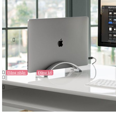
Vũng Tàu
Nha Trang
Đà Lạt
Cần Thơ
Quy Nhơn
Thừa Thiên Huế
Khác…
Blog
Sách / Truyện
Lifestyle
Giải trí
Thương hiệu
Tạo thương hiệu
Đăng nhập
hoặc
Đăng ký
Tạo thương hiệu