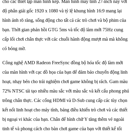
cho các thiết lập màn hình kép. Màn hình máy tính 27-inch này với
độ phân giải gốc 1920 x 1080 và tỷ lệ khung hình 16:9 mang lại
hình ảnh rõ ràng, sống động cho tất cả các trò chơi và bộ phim của
bạn. Thời gian phản hồi GTG 5ms và tốc độ làm mới 75Hz cung
cấp lối chơi chân thực với các chuỗi hành động mượt mà mà không
có bóng mờ.
Công nghệ AMD Radeon FreeSync đồng bộ hóa tốc độ làm mới
của màn hình với cạc đồ họa của bạn để đảm bảo chuyển động linh
hoạt, nhạy bén cho trải nghiệm chơi game không bị rách. Gam màu
72% NTSC tái tạo nhiều màu sắc với màu sắc và kết cấu phong phú
trông chân thực. Các cổng HDMI và D-Sub cung cấp các tùy chọn
kết nối linh hoạt cho máy tính, bảng điều khiển trò chơi và các thiết
bị ngoại vi khác của bạn. Chân đế hình chữ Y tăng thêm vẻ ngoài
tinh tế và phong cách cho bàn chơi game của bạn với thiết kế tối