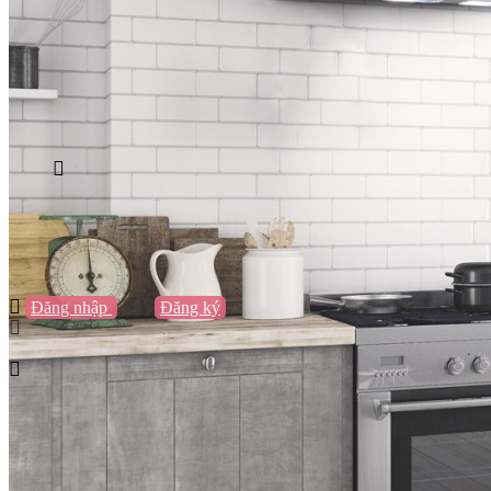
Vũng Tàu
Nha Trang
Đà Lạt
Cần Thơ
Quy Nhơn
Thừa Thiên Huế
Khác…
Blog
Sách / Truyện
Lifestyle
Giải trí
Thương hiệu
Tạo thương hiệu
Đăng nhập
hoặc
Đăng ký
Tạo thương hiệu