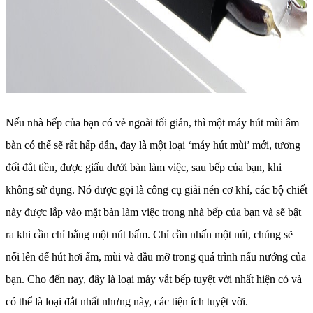
Nếu nhà bếp của bạn có vẻ ngoài tối giản, thì một máy hút mùi âm
bàn có thể sẽ rất hấp dẫn, đay là một loại ‘máy hút mùi’ mới, tương
đối đắt tiền, được giấu dưới bàn làm việc, sau bếp của bạn, khi
không sử dụng. Nó được gọi là công cụ giải nén cơ khí, các bộ chiết
này được lắp vào mặt bàn làm việc trong nhà bếp của bạn và sẽ bật
ra khi cần chỉ bằng một nút bấm. Chỉ cần nhấn một nút, chúng sẽ
nổi lên để hút hơi ẩm, mùi và dầu mỡ trong quá trình nấu nướng của
bạn. Cho đến nay, đây là loại máy vắt bếp tuyệt vời nhất hiện có và
có thể là loại đắt nhất nhưng này, các tiện ích tuyệt vời.