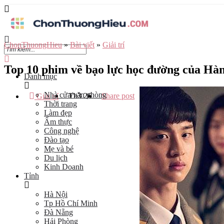
ChonThuongHieu
»
Bài viết
»
Giải trí
Top 10 phim về bạo lực học đường của Hàn
Danh mục
Nhà cửa/văn phòng
Th3
26
Share post
Giải trí
Thời trang
Làm đẹp
Ẩm thực
Công nghệ
Đào tạo
Mẹ và bé
Du lịch
Kinh Doanh
Tỉnh
Hà Nội
Tp Hồ Chí Minh
Đà Nẵng
Hải Phòng