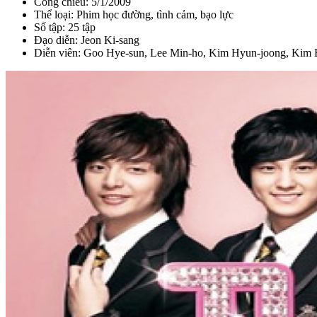
Công chiếu: 5/1/2009
Thể loại: Phim học đường, tình cảm, bạo lực
Số tập: 25 tập
Đạo diễn: Jeon Ki-sang
Diễn viên: Goo Hye-sun, Lee Min-ho, Kim Hyun-joong, Kim