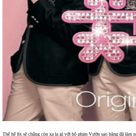
Thế hệ 8x sẽ chẳng còn xa lạ gì với bộ phim Vườn sao băng đã làm nê