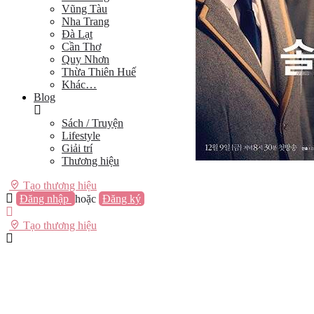
Vũng Tàu
Nha Trang
Đà Lạt
Cần Thơ
Quy Nhơn
Thừa Thiên Huế
Khác…
Blog
Sách / Truyện
Lifestyle
Giải trí
Thương hiệu
Tạo thương hiệu
Đăng nhập
hoặc
Đăng ký
Tạo thương hiệu