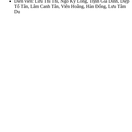
Diễn viên: Lưu Thi Thi, Ngô Kỳ Long, Trịnh Gia Dĩnh, Diệp
Tổ Tân, Lâm Canh Tân, Viên Hoằng, Hàn Đống, Lưu Tâm
Du