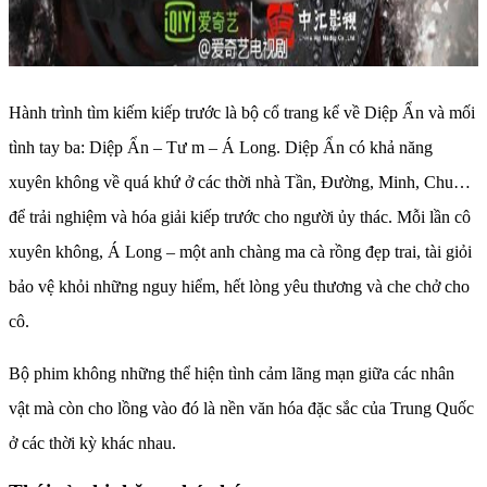
Hành trình tìm kiếm kiếp trước là bộ cổ trang kể về Diệp Ẩn và mối
tình tay ba: Diệp Ẩn – Tư m – Á Long. Diệp Ẩn có khả năng
xuyên không về quá khứ ở các thời nhà Tần, Đường, Minh, Chu…
để trải nghiệm và hóa giải kiếp trước cho người ủy thác. Mỗi lần cô
xuyên không, Á Long – một anh chàng ma cà rồng đẹp trai, tài giỏi
bảo vệ khỏi những nguy hiểm, hết lòng yêu thương và che chở cho
cô.
Bộ phim không những thể hiện tình cảm lãng mạn giữa các nhân
vật mà còn cho lồng vào đó là nền văn hóa đặc sắc của Trung Quốc
ở các thời kỳ khác nhau.