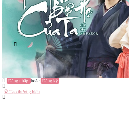
Vũng Tàu
Nha Trang
Đà Lạt
Cần Thơ
Quy Nhơn
Thừa Thiên Huế
Khác…
Blog
Sách / Truyện
Lifestyle
Giải trí
Thương hiệu
Tạo thương hiệu
Đăng nhập
hoặc
Đăng ký
Tạo thương hiệu