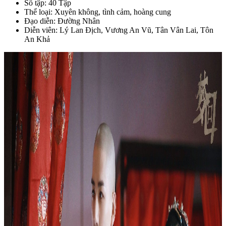
Số tập: 40 Tập
Thể loại: Xuyên không, tình cảm, hoàng cung
Đạo diễn: Đường Nhân
Diễn viên: Lý Lan Địch, Vương An Vũ, Tân Vân Lai, Tôn
An Khả