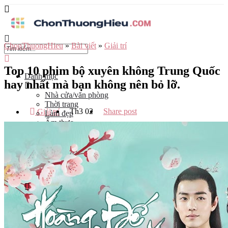
ChonThuongHieu
»
Bài viết
»
Giải trí
Top 10 phim bộ xuyên không Trung Quốc
Danh mục
hay nhất mà bạn không nên bỏ lỡ.
Nhà cửa/văn phòng
Thời trang
Th3
02
Share post
Giải trí
Làm đẹp
Ẩm thực
Công nghệ
Đào tạo
Mẹ và bé
Du lịch
Kinh Doanh
Tỉnh
Hà Nội
Tp Hồ Chí Minh
Đà Nẵng
Hải Phòng