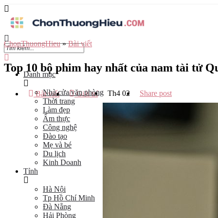
ChonThuongHieu
»
Bài viết
Top 10 bộ phim hay nhất của nam tài tử 
Danh mục
Nhà cửa/văn phòng
Th4
02
Share post
Bài viết
Giải trí
Thời trang
Làm đẹp
Ẩm thực
Công nghệ
Đào tạo
Mẹ và bé
Du lịch
Kinh Doanh
Tỉnh
Hà Nội
Tp Hồ Chí Minh
Đà Nẵng
Hải Phòng