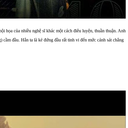
ội họa của nhiều nghệ sĩ khác một cách điêu luyện, thuần thuận. Anh
) cầm đầu. Hắn ta là kẻ đứng đầu rất tinh vi đến mức cảnh sát chẳng