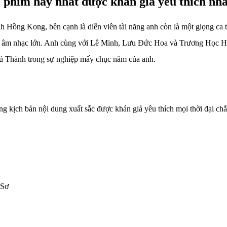
 phim hay nhất được khán giả yêu thích nh
nh Hồng Kong, bên cạnh là diễn viên tài năng anh còn là một giọng ca
ng âm nhạc lớn. Anh cùng với Lê Minh, Lưu Đức Hoa và Trương Học Hữu
 Thành trong sự nghiệp mấy chục năm của anh.
g kịch bản nội dung xuất sắc được khán giả yêu thích mọi thời đại ch
 Sơ