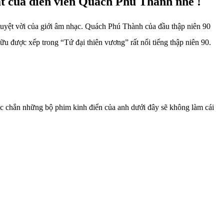
ất của diễn viên Quách Phú Thành nhé !
 tuyệt vời của giới âm nhạc. Quách Phú Thành của đầu thập niên 90
 được xếp trong “Tứ đại thiên vương” rất nổi tiếng thập niên 90.
ắc chắn những bộ phim kinh điển của anh dưới đây sẽ không làm cái