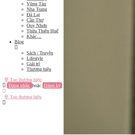
Vũng Tàu
Nha Trang
Đà Lạt
Cần Thơ
Quy Nhơn
Thừa Thiên Huế
Khác…
Blog
Sách / Truyện
Lifestyle
Giải trí
Thương hiệu
Tạo thương hiệu
Đăng nhập
hoặc
Đăng ký
Tạo thương hiệu