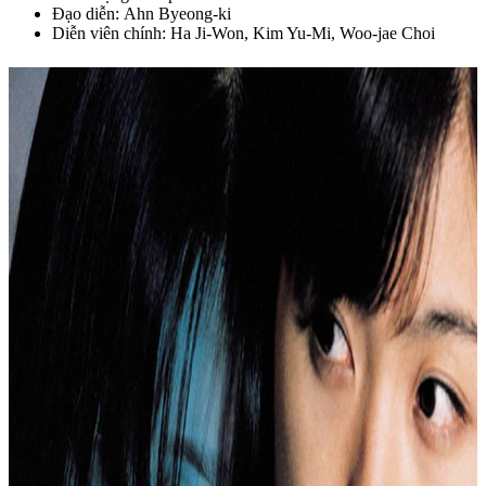
Đạo diễn: Ahn Byeong-ki
Diễn viên chính: Ha Ji-Won, Kim Yu-Mi, Woo-jae Choi