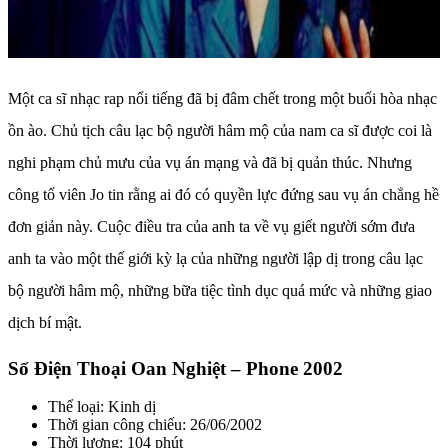
Một ca sĩ nhạc rap nổi tiếng đã bị đâm chết trong một buổi hòa nhạc
ồn ào. Chủ tịch câu lạc bộ người hâm mộ của nam ca sĩ được coi là
nghi phạm chủ mưu của vụ án mạng và đã bị quản thúc. Nhưng
công tố viên Jo tin rằng ai đó có quyền lực đứng sau vụ án chẳng hề
đơn giản này. Cuộc điều tra của anh ta về vụ giết người sớm đưa
anh ta vào một thế giới kỳ lạ của những người lập dị trong câu lạc
bộ người hâm mộ, những bữa tiệc tình dục quá mức và những giao
dịch bí mật.
Số Điện Thoại Oan Nghiệt – Phone 2002
Thể loại: Kinh dị
Thời gian công chiếu: 26/06/2002
Thời lượng: 104 phút