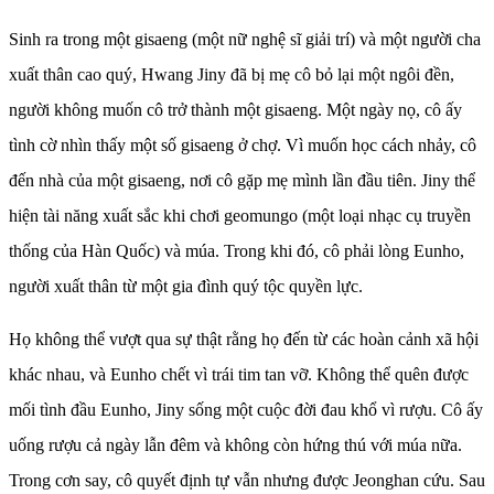
Sinh ra trong một gisaeng (một nữ nghệ sĩ giải trí) và một người cha
xuất thân cao quý, Hwang Jiny đã bị mẹ cô bỏ lại một ngôi đền,
người không muốn cô trở thành một gisaeng. Một ngày nọ, cô ấy
tình cờ nhìn thấy một số gisaeng ở chợ. Vì muốn học cách nhảy, cô
đến nhà của một gisaeng, nơi cô gặp mẹ mình lần đầu tiên. Jiny thể
hiện tài năng xuất sắc khi chơi geomungo (một loại nhạc cụ truyền
thống của Hàn Quốc) và múa. Trong khi đó, cô phải lòng Eunho,
người xuất thân từ một gia đình quý tộc quyền lực.
Họ không thể vượt qua sự thật rằng họ đến từ các hoàn cảnh xã hội
khác nhau, và Eunho chết vì trái tim tan vỡ. Không thể quên được
mối tình đầu Eunho, Jiny sống một cuộc đời đau khổ vì rượu. Cô ấy
uống rượu cả ngày lẫn đêm và không còn hứng thú với múa nữa.
Trong cơn say, cô quyết định tự vẫn nhưng được Jeonghan cứu. Sau