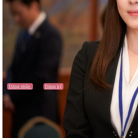
Vũng Tàu
Nha Trang
Đà Lạt
Cần Thơ
Quy Nhơn
Thừa Thiên Huế
Khác…
Blog
Sách / Truyện
Lifestyle
Giải trí
Thương hiệu
Tạo thương hiệu
Đăng nhập
hoặc
Đăng ký
Tạo thương hiệu