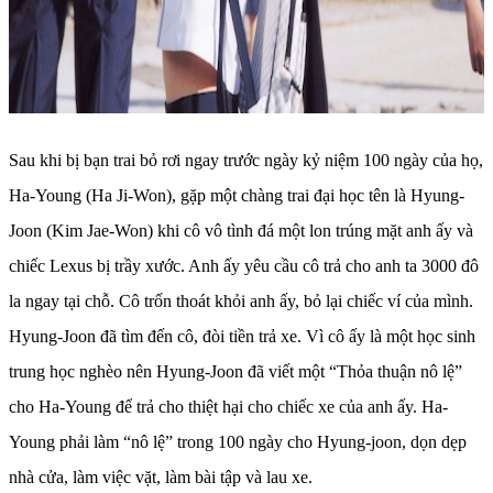
Sau khi bị bạn trai bỏ rơi ngay trước ngày kỷ niệm 100 ngày của họ,
Ha-Young (Ha Ji-Won), gặp một chàng trai đại học tên là Hyung-
Joon (Kim Jae-Won) khi cô vô tình đá một lon trúng mặt anh ấy và
chiếc Lexus bị trầy xước. Anh ấy yêu cầu cô trả cho anh ta 3000 đô
la ngay tại chỗ. Cô trốn thoát khỏi anh ấy, bỏ lại chiếc ví của mình.
Hyung-Joon đã tìm đến cô, đòi tiền trả xe. Vì cô ấy là một học sinh
trung học nghèo nên Hyung-Joon đã viết một “Thỏa thuận nô lệ”
cho Ha-Young để trả cho thiệt hại cho chiếc xe của anh ấy. Ha-
Young phải làm “nô lệ” trong 100 ngày cho Hyung-joon, dọn dẹp
nhà cửa, làm việc vặt, làm bài tập và lau xe.