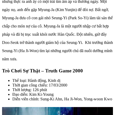
nhưng thực ra anh ấy có một trái tim ấm áp và thương ngày. Một
ngày nọ, anh đến gặp Myung-Ja (Kim Yunjin) để đòi nợ. Bất ngờ,
Myung-Ja đưa cô con gái nhỏ Seung-Yi (Park So-Yi) làm tài sản thế
chấp cho món nợ của cô. Myung-Ja là một người nhập cư bất hợp
pháp và đã bị trục xuất khỏi nước Hàn Quốc. Đột nhiên, giờ đây
Doo-Seok trở thành người giám hộ của Seung-Yi. Khi trưởng thành
Seung-Yi (Ha Ji-Won) tìm lại những người chú đã nuôi dưỡng mình
năm xưa.
Trò Chơi Sự Thật – Truth Game 2000
Thể loại: Hành động, Kinh dị
Thời gian công chiếu: 17/03/2000
Thời lượng: 126 phút
Đạo diễn: Kim Ki-Young
Diễn viên chính: Sung-Ki Ahn, Ha Ji-Won, Yong-woon Kwo