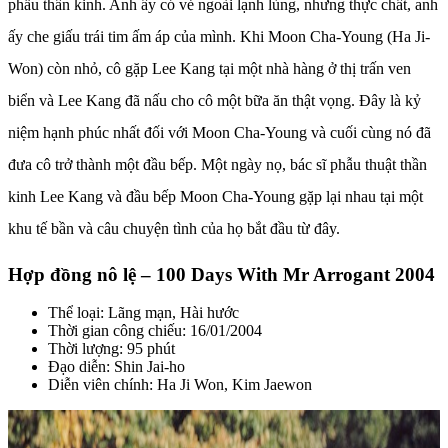
phẫu thần kinh. Anh ấy có vẻ ngoài lạnh lùng, nhưng thực chất, anh
ấy che giấu trái tim ấm áp của mình. Khi Moon Cha-Young (Ha Ji-
Won) còn nhỏ, cô gặp Lee Kang tại một nhà hàng ở thị trấn ven
biển và Lee Kang đã nấu cho cô một bữa ăn thật vọng. Đây là kỷ
niệm hạnh phúc nhất đối với Moon Cha-Young và cuối cùng nó đã
đưa cô trở thành một đầu bếp. Một ngày nọ, bác sĩ phẫu thuật thần
kinh Lee Kang và đầu bếp Moon Cha-Young gặp lại nhau tại một
khu tế bần và câu chuyện tình của họ bắt đầu từ đây.
Hợp đồng nô lệ – 100 Days With Mr Arrogant 2004
Thể loại: Lãng mạn, Hài hước
Thời gian công chiếu: 16/01/2004
Thời lượng: 95 phút
Đạo diễn: Shin Jai-ho
Diễn viên chính: Ha Ji Won, Kim Jaewon