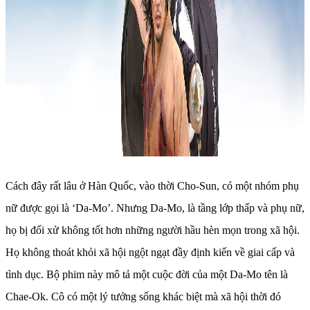
Cách đây rất lâu ở Hàn Quốc, vào thời Cho-Sun, có một nhóm phụ
nữ được gọi là ‘Da-Mo’. Nhưng Da-Mo, là tầng lớp thấp và phụ nữ,
họ bị đối xử không tốt hơn những người hầu hèn mọn trong xã hội.
Họ không thoát khỏi xã hội ngột ngạt đầy định kiến ​​về giai cấp và
tình dục. Bộ phim này mô tả một cuộc đời của một Da-Mo tên là
Chae-Ok. Cô có một lý tưởng sống khác biệt mà xã hội thời đó