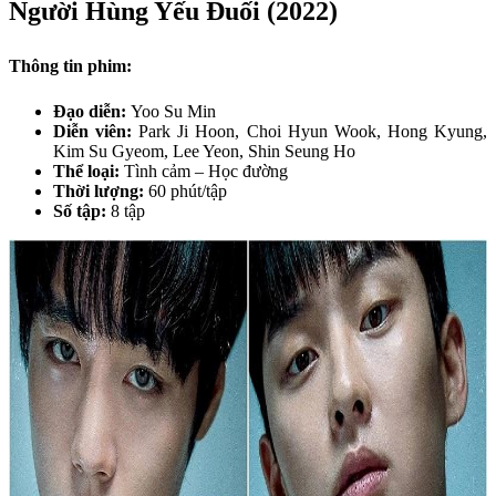
Người Hùng Yếu Đuối (2022)
Thông tin phim:
Đạo diễn:
Yoo Su Min
Diễn viên:
Park Ji Hoon, Choi Hyun Wook, Hong Kyung,
Kim Su Gyeom, Lee Yeon, Shin Seung Ho
Thể loại:
Tình cảm – Học đường
Thời lượng:
60 phút/tập
Số tập:
8 tập