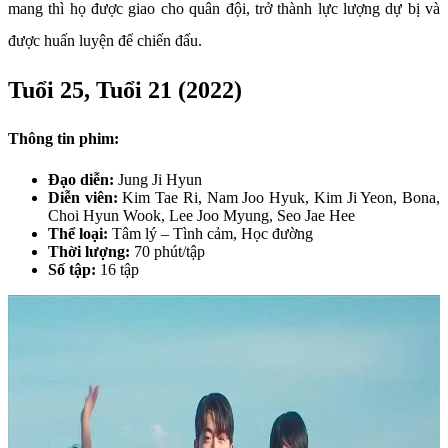
mang thì họ được giao cho quân đội, trở thành lực lượng dự bị và
được huấn luyện để chiến đấu.
Tuổi 25, Tuổi 21 (2022)
Thông tin phim:
Đạo diễn:
Jung Ji Hyun
Diễn viên:
Kim Tae Ri, Nam Joo Hyuk, Kim Ji Yeon, Bona,
Choi Hyun Wook, Lee Joo Myung, Seo Jae Hee
Thể loại:
Tâm lý – Tình cảm, Học đường
Thời lượng:
70 phút/tập
Số tập:
16 tập