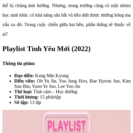
thể bị chúng ảnh hưởng. Nhưng, trong trường cũng có một nhóm
học sinh khác có khả năng săn bắt và tiêu diệt được những bóng ma
xấu xa đó. Trong cuộc chiến giữa hai bên, phần thắng sẽ thuộc về
ai?
Playlist Tình Yêu Mới (2022)
Thông tin phim:
Đạo diễn:
Kang Min Kyung
Diễn viên:
Oh Yu Jin, Yoo Jung Hoo, Bae Hyeon Jun, Kim
Sun Bin, Yoon Ye Joo, Lee Yoo Jin
Thể loại:
Tình cảm – Học đường
Thời lượng:
15 phút/tập
Số tập:
13 tập