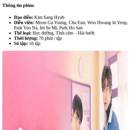
Thông tin phim:
Đạo diễn:
Kim Sang Hyub
Diễn viên:
Moon Ga Young, Cha Eun, Woo Hwang In Yeop,
Park Yoo Na, Im Se Mi, Park Ho San
Thể loại:
Học đường, Tình cảm – Hài hước
Thời lượng:
70 phút / tập
Số tập:
16 tập