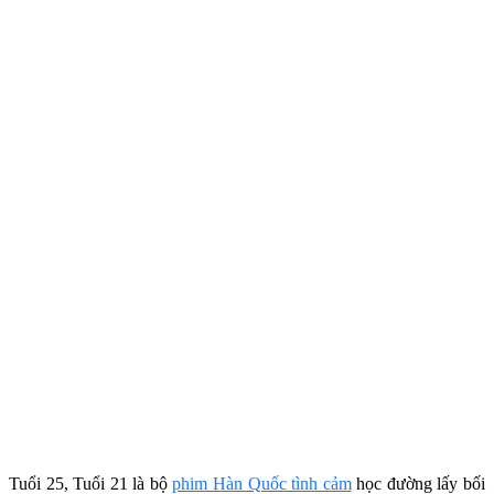
Tuổi 25, Tuổi 21 là bộ
phim Hàn Quốc tình cảm
học đường lấy bối