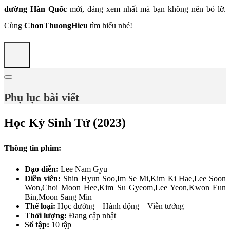
đường Hàn Quốc
mới, đáng xem nhất mà bạn không nên bỏ lỡ.
Cùng
ChonThuongHieu
tìm hiểu nhé!
Phụ lục bài viết
Học Kỳ Sinh Tử (2023)
Thông tin phim:
Đạo diễn:
Lee Nam Gyu
Diễn viên:
Shin Hyun Soo,Im Se Mi,Kim Ki Hae,Lee Soon
Won,Choi Moon Hee,Kim Su Gyeom,Lee Yeon,Kwon Eun
Bin,Moon Sang Min
Thể loại:
Học đường – Hành động – Viễn tưởng
Thời lượng:
Đang cập nhật
Số tập:
10 tập