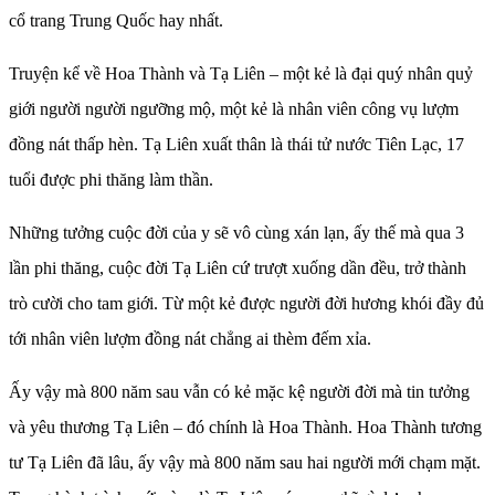
cổ trang Trung Quốc hay nhất.
Truyện kể về Hoa Thành và Tạ Liên – một kẻ là đại quý nhân quỷ
giới người người ngưỡng mộ, một kẻ là nhân viên công vụ lượm
đồng nát thấp hèn. Tạ Liên xuất thân là thái tử nước Tiên Lạc, 17
tuổi được phi thăng làm thần.
Những tưởng cuộc đời của y sẽ vô cùng xán lạn, ấy thế mà qua 3
lần phi thăng, cuộc đời Tạ Liên cứ trượt xuống dần đều, trở thành
trò cười cho tam giới. Từ một kẻ được người đời hương khói đầy đủ
tới nhân viên lượm đồng nát chẳng ai thèm đếm xỉa.
Ấy vậy mà 800 năm sau vẫn có kẻ mặc kệ người đời mà tin tưởng
và yêu thương Tạ Liên – đó chính là Hoa Thành. Hoa Thành tương
tư Tạ Liên đã lâu, ấy vậy mà 800 năm sau hai người mới chạm mặt.