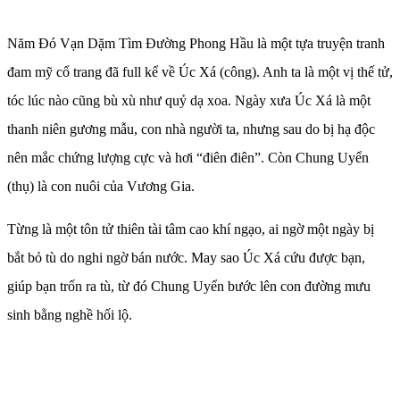
Năm Đó Vạn Dặm Tìm Đường Phong Hầu là một tựa truyện tranh
đam mỹ cổ trang đã full kể về Úc Xá (công). Anh ta là một vị thế tử,
tóc lúc nào cũng bù xù như quỷ dạ xoa. Ngày xưa Úc Xá là một
thanh niên gương mẫu, con nhà người ta, nhưng sau do bị hạ độc
nên mắc chứng lượng cực và hơi “điên điên”. Còn Chung Uyển
(thụ) là con nuôi của Vương Gia.
Từng là một tôn tử thiên tài tâm cao khí ngạo, ai ngờ một ngày bị
bắt bỏ tù do nghi ngờ bán nước. May sao Úc Xá cứu được bạn,
giúp bạn trốn ra tù, từ đó Chung Uyển bước lên con đường mưu
sinh bằng nghề hối lộ.