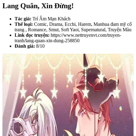
Lang Quân, Xin Đừng!
Tác giả:
Trí Âm Mạn Khách
Thể loại:
Comic, Drama, Ecchi, Harem, Manhua đam mỹ cổ
trang , Romance, Smut, Soft Yaoi, Supernatural, Truyện Màu
Link đọc truyện:
https://www.nettruyenvt.com/truyen-
tranh/lang-quan-xin-dung-258850
Đánh giá:
8/10