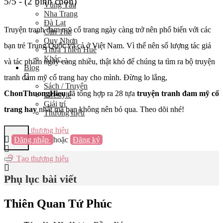
5/5 - (2 bình chọn)
Vũng Tàu
Nha Trang
Đà Lạt
Truyện tranh đam mỹ cổ trang ngày càng trở nên phổ biến với các
Cần Thơ
Quy Nhơn
bạn trẻ Trung Quốc và cả ở Việt Nam. Vì thế nên số lượng tác giả
Thừa Thiên Huế
Khác…
và tác phẩm ngày càng nhiều, thật khó để chúng ta tìm ra bộ truyện
Blog
tranh đam mỹ cổ trang hay cho mình. Đừng lo lắng,
Sách / Truyện
ChonThuongHieu
đã tổng hợp ra 28 tựa
truyện tranh đam mỹ cổ
Lifestyle
Giải trí
trang hay
nhất mà bạn không nên bỏ qua. Theo dõi nhé!
Thương hiệu
Tạo thương hiệu
Đăng nhập
hoặc
Đăng ký
Tạo thương hiệu
Phụ lục bài viết
Thiên Quan Tứ Phúc