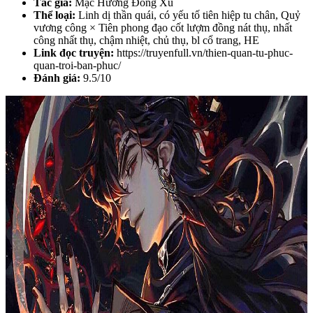
Tác giả:
Mặc Hương Đồng Xú
Thể loại:
Linh dị thần quái, có yếu tố tiên hiệp tu chân, Quỷ
vương công × Tiên phong đạo cốt lượm đồng nát thụ, nhất
công nhất thụ, chậm nhiệt, chủ thụ, bl cổ trang, HE
Link đọc truyện:
https://truyenfull.vn/thien-quan-tu-phuc-
quan-troi-ban-phuc/
Đánh giá:
9.5/10