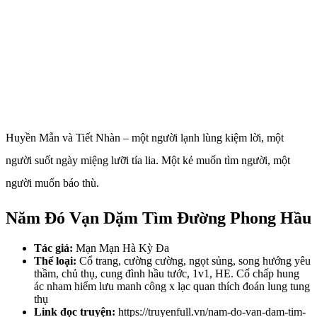
Huyền Mẫn và Tiết Nhàn – một người lạnh lùng kiệm lời, một
người suốt ngày miệng lưỡi tía lia. Một kẻ muốn tìm người, một
người muốn báo thù.
Năm Đó Vạn Dặm Tìm Đường Phong Hầu
Tác giả:
Mạn Mạn Hà Kỳ Đa
Thể loại:
Cổ trang, cường cường, ngọt sủng, song hướng yêu
thầm, chủ thụ, cung đình hầu tước, 1v1, HE. Cố chấp hung
ác nham hiểm lưu manh công x lạc quan thích đoán lung tung
thụ
Link đọc truyện:
https://truyenfull.vn/nam-do-van-dam-tim-