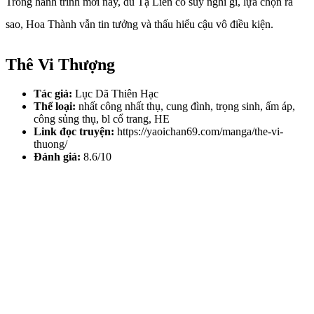
Trong hành trình mới này, dù Tạ Liên có suy nghĩ gì, lựa chọn ra
sao, Hoa Thành vẫn tin tưởng và thấu hiểu cậu vô điều kiện.
Thê Vi Thượng
Tác giả:
Lục Dã Thiên Hạc
Thể loại:
nhất công nhất thụ, cung đình, trọng sinh, ấm áp,
công sủng thụ, bl cổ trang, HE
Link đọc truyện:
https://yaoichan69.com/manga/the-vi-
thuong/
Đánh giá:
8.6/10