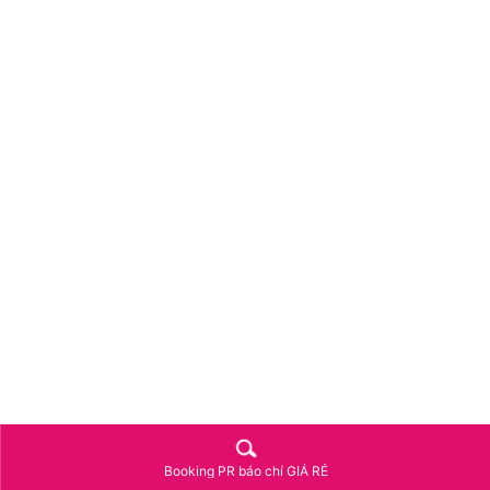
Sau bảy năm, hai người gặp lại nhau. Những tưởng sẽ có một màn
Booking PR báo chí GIÁ RẺ