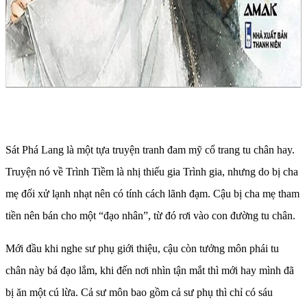
Sát Phá Lang là một tựa truyện tranh đam mỹ cổ trang tu chân hay.
Truyện nó về Trình Tiềm là nhị thiếu gia Trình gia, nhưng do bị cha
mẹ đối xử lạnh nhạt nên có tính cách lãnh đạm. Cậu bị cha mẹ tham
tiền nên bán cho một “đạo nhân”, từ đó rơi vào con đường tu chân.
Mới đầu khi nghe sư phụ giới thiệu, cậu còn tưởng môn phái tu
chân này bá đạo lắm, khi đến nơi nhìn tận mắt thì mới hay mình đã
bị ăn một cú lừa. Cả sư môn bao gồm cả sư phụ thì chỉ có sáu