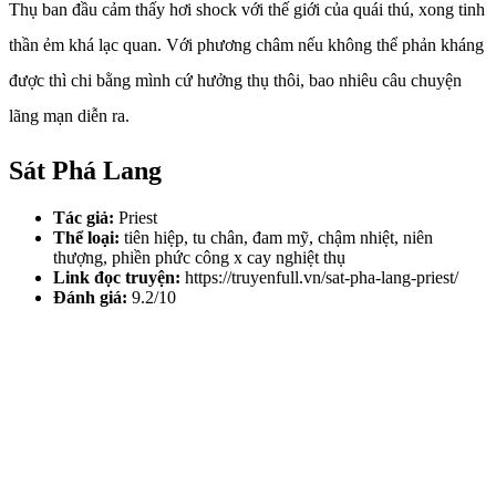
Thụ ban đầu cảm thấy hơi shock với thế giới của quái thú, xong tinh
thần ẻm khá lạc quan. Với phương châm nếu không thể phản kháng
được thì chi bằng mình cứ hưởng thụ thôi, bao nhiêu câu chuyện
lãng mạn diễn ra.
Sát Phá Lang
Tác giả:
Priest
Thể loại:
tiên hiệp, tu chân, đam mỹ, chậm nhiệt, niên
thượng, phiền phức công x cay nghiệt thụ
Link đọc truyện:
https://truyenfull.vn/sat-pha-lang-priest/
Đánh giá:
9.2/10