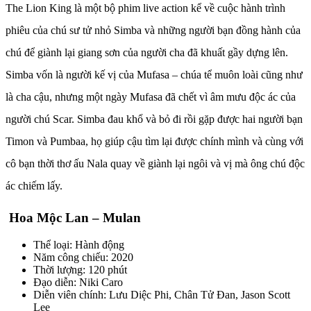
The Lion King là một bộ phim live action kể về cuộc hành trình
phiêu của chú sư tử nhỏ Simba và những người bạn đồng hành của
chú để giành lại giang sơn của người cha đã khuất gầy dựng lên.
Simba vốn là người kế vị của Mufasa – chúa tể muôn loài cũng như
là cha cậu, nhưng một ngày Mufasa đã chết vì âm mưu độc ác của
người chú Scar. Simba đau khổ và bỏ đi rồi gặp được hai người bạn
Timon và Pumbaa, họ giúp cậu tìm lại được chính mình và cùng với
cô bạn thời thơ ấu Nala quay về giành lại ngôi và vị mà ông chú độc
ác chiếm lấy.
Hoa Mộc Lan – Mulan
Thể loại: Hành động
Năm công chiếu: 2020
Thời lượng: 120 phút
Đạo diễn: Niki Caro
Diễn viên chính: Lưu Diệc Phi, Chân Tử Đan, Jason Scott
Lee