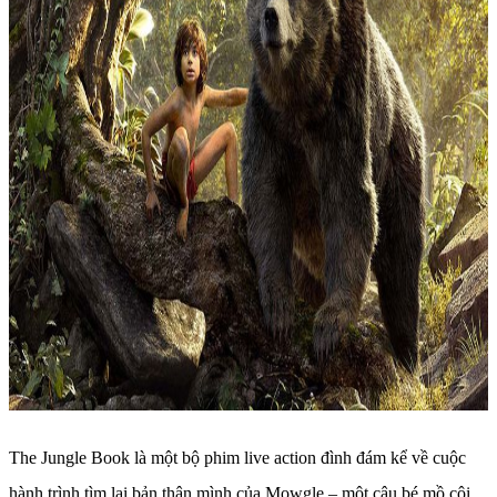
The Jungle Book là một bộ phim live action đình đám kể về cuộc
hành trình tìm lại bản thân mình của Mowgle – một cậu bé mồ côi