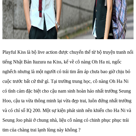
Playful Kiss là bộ live action được chuyển thể từ bộ truyện tranh nổi
tiếng Nhật Bản Itazura na Kiss, kể về cô nàng Oh Ha ni, ngốc
nghếch nhưng là một người có trái tim ấm áp chưa bao giờ chịu bỏ
cuộc trước bất cứ thứ gì. Tại trường trung học, cô nàng Oh Ha Ni
có tình cảm đặc biệt cho cậu nam sinh hoàn hảo nhất trường Seung
Hoo, cậu ta vừa thông minh lại vừa đẹp trai, luôn đứng nhất trường
và có chỉ số IQ 200. Một sự kiện phát sinh nên khiến cho Ha Ni và
Seung Joo phải ở chung nhà, liệu cô nàng có chinh phục phục trái
tim của chàng trai lạnh lùng này không ?