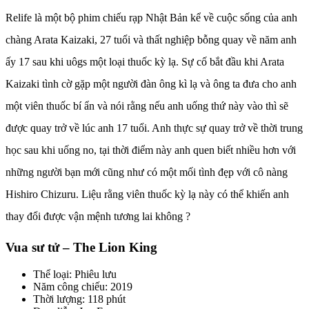
Relife là một bộ phim chiếu rạp Nhật Bản kể về cuộc sống của anh
chàng Arata Kaizaki, 27 tuổi và thất nghiệp bỗng quay về năm anh
ấy 17 sau khi uôgs một loại thuốc kỳ lạ. Sự cố bắt đầu khi Arata
Kaizaki tình cờ gặp một người đàn ông kì lạ và ông ta đưa cho anh
một viên thuốc bí ẩn và nói rằng nếu anh uống thứ này vào thì sẽ
được quay trở về lúc anh 17 tuổi. Anh thực sự quay trở về thời trung
học sau khi uống no, tại thời điểm này anh quen biết nhiều hơn với
những người bạn mới cũng như có một mối tình đẹp với cô nàng
Hishiro Chizuru. Liệu rằng viên thuốc kỳ lạ này có thể khiến anh
thay đổi được vận mệnh tương lai không ?
Vua sư tử – The Lion King
Thể loại: Phiêu lưu
Năm công chiếu: 2019
Thời lượng: 118 phút