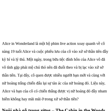
Alice in Wonderland là một bộ phim live action xoay quanh về cô
nàng 19 tuổi Alice và cuộc phiêu lưu của cô vào xứ sở thần tiên đầy
kỳ bí và lý thú. Một ngày, trong bữa tiệc đính hôn của Alice vô đã
vô tình gặp phải mộ chú thỏ nên đã đuổi theo và bị lạc vào xứ sở
thần tiên. Tại đây, cô quen được nhiều người bạn mới và cùng với
nữ hoàng trắng chiến đấu lại sự tàn ác của nữ hoàng đỏ. Liệu này,
Alice và bạn của cô có chiến thắng được vị nữ hoảng đỏ đầy nham
hiểm không hay mãi mãi ở trong xứ sở thần tiên?
Ngôi nhà gỗ trong rừng – The Cabin in the Woods