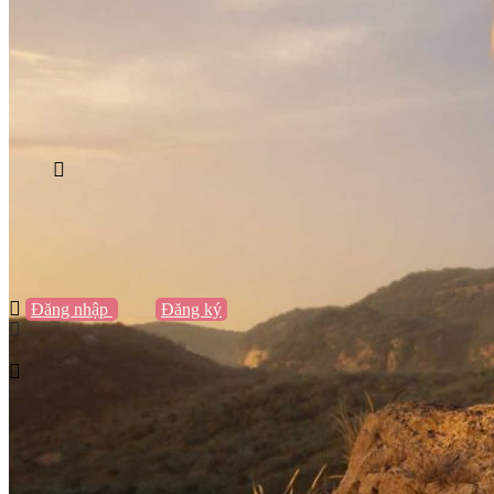
Vũng Tàu
Nha Trang
Đà Lạt
Cần Thơ
Quy Nhơn
Thừa Thiên Huế
Khác…
Blog
Sách / Truyện
Lifestyle
Giải trí
Thương hiệu
Tạo thương hiệu
Đăng nhập
hoặc
Đăng ký
Tạo thương hiệu