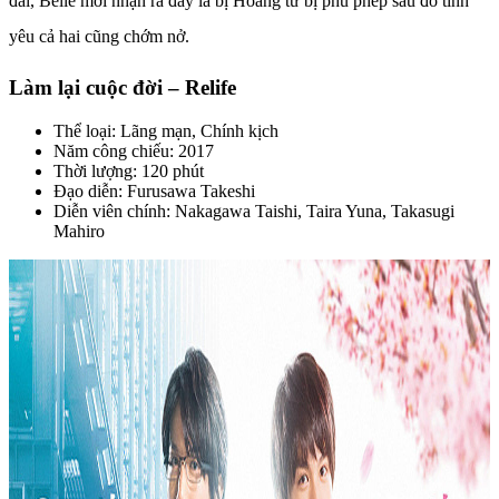
đài, Belle mới nhận ra đây là bị Hoàng tử bị phù phép sau đó tình
yêu cả hai cũng chớm nở.
Làm lại cuộc đời – Relife
Thể loại: Lãng mạn, Chính kịch
Năm công chiếu: 2017
Thời lượng: 120 phút
Đạo diễn: Furusawa Takeshi
Diễn viên chính: Nakagawa Taishi, Taira Yuna, Takasugi
Mahiro