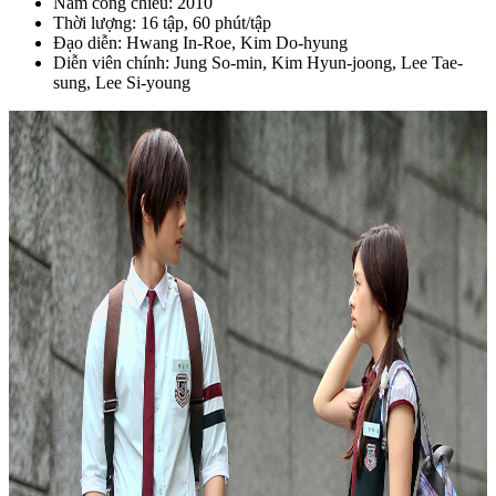
Năm công chiếu: 2010
Thời lượng: 16 tập, 60 phút/tập
Đạo diễn: Hwang In-Roe, Kim Do-hyung
Diễn viên chính: Jung So-min, Kim Hyun-joong, Lee Tae-
sung, Lee Si-young