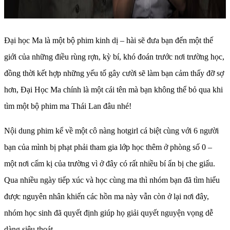
Đại học Ma là một bộ phim kinh dị – hài sẽ đưa bạn đến một thế
giới của những điều rùng rợn, kỳ bí, khó đoán trước nơi trường học,
đồng thời kết hợp những yếu tố gây cười sẽ làm bạn cảm thấy đỡ sợ
hơn, Đại Học Ma chính là một cái tên mà bạn không thể bỏ qua khi
tìm một bộ phim ma Thái Lan đâu nhé!
Nội dung phim kể về một cô nàng hotgirl cá biệt cùng với 6 người
bạn của mình bị phạt phải tham gia lớp học thêm ở phòng số 0 –
một nơi cấm kị của trường vì ở đây có rất nhiều bí ẩn bị che giấu.
Qua nhiều ngày tiếp xúc và học cùng ma thì nhóm bạn đã tìm hiểu
được nguyên nhân khiến các hồn ma này vẫn còn ở lại nơi đây,
nhóm học sinh đã quyết định giúp họ giải quyết nguyện vọng dễ
dàng siêu thoát.