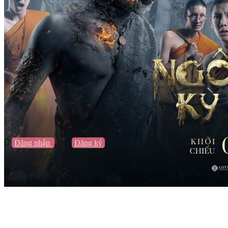
Vũng Tàu
Nha Trang
Đà Lạt
Cần Thơ
Quy Nhơn
Thừa Thiên Huế
Khác…
Blog
Sách / Truyện
Lifestyle
Giải trí
Thương hiệu
Tạo thương hiệu
Đăng nhập
hoặc
Đăng ký
Tạo thương hiệu