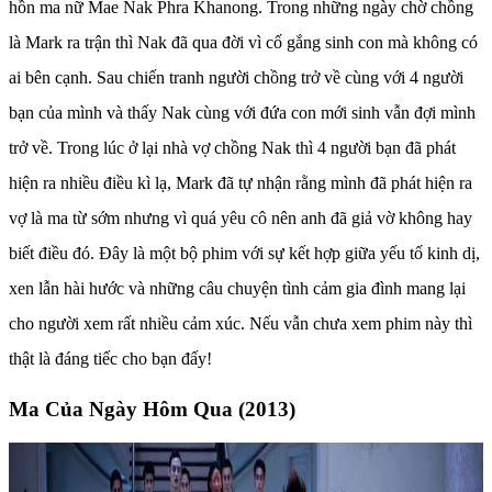
hồn ma nữ Mae Nak Phra Khanong. Trong những ngày chờ chồng
là Mark ra trận thì Nak đã qua đời vì cố gắng sinh con mà không có
ai bên cạnh. Sau chiến tranh người chồng trở về cùng với 4 người
bạn của mình và thấy Nak cùng với đứa con mới sinh vẫn đợi mình
trở về. Trong lúc ở lại nhà vợ chồng Nak thì 4 người bạn đã phát
hiện ra nhiều điều kì lạ, Mark đã tự nhận rằng mình đã phát hiện ra
vợ là ma từ sớm nhưng vì quá yêu cô nên anh đã giả vờ không hay
biết điều đó. Đây là một bộ phim với sự kết hợp giữa yếu tố kinh dị,
xen lẫn hài hước và những câu chuyện tình cảm gia đình mang lại
cho người xem rất nhiều cảm xúc. Nếu vẫn chưa xem phim này thì
thật là đáng tiếc cho bạn đấy!
Ma Của Ngày Hôm Qua (2013)