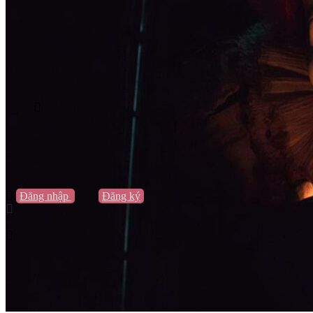
Vũng Tàu
Nha Trang
Đà Lạt
Cần Thơ
Quy Nhơn
Thừa Thiên Huế
Khác…
Blog
Sách / Truyện
Lifestyle
Giải trí
Thương hiệu
Tạo thương hiệu
Đăng nhập
hoặc
Đăng ký
Tạo thương hiệu