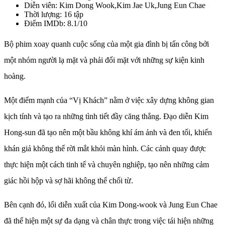
Diễn viên: Kim Dong Wook,Kim Jae Uk,Jung Eun Chae
Thời lượng: 16 tập
Điểm IMDb: 8.1/10
Bộ phim xoay quanh cuộc sống của một gia đình bị tấn công bởi
một nhóm người lạ mặt và phải đối mặt với những sự kiện kinh
hoàng.
Một điểm mạnh của “Vị Khách” nằm ở việc xây dựng không gian
kịch tính và tạo ra những tình tiết đầy căng thẳng. Đạo diễn Kim
Hong-sun đã tạo nên một bầu không khí ám ảnh và đen tối, khiến
khán giả không thể rời mắt khỏi màn hình. Các cảnh quay được
thực hiện một cách tinh tế và chuyên nghiệp, tạo nên những cảm
giác hồi hộp và sợ hãi không thể chối từ.
Bên cạnh đó, lối diễn xuất của Kim Dong-wook và Jung Eun Chae
đã thể hiện một sự đa dạng và chân thực trong việc tái hiện những