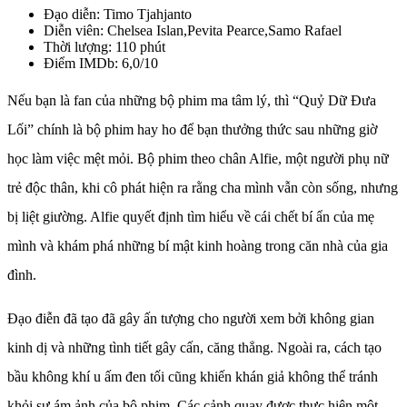
Đạo diễn: Timo Tjahjanto
Diễn viên: Chelsea Islan,Pevita Pearce,Samo Rafael
Thời lượng: 110 phút
Điểm IMDb: 6,0/10
Nếu bạn là fan của những bộ phim ma tâm lý, thì “Quỷ Dữ Đưa
Lối” chính là bộ phim hay ho để bạn thưởng thức sau những giờ
học làm việc mệt mỏi. Bộ phim theo chân Alfie, một người phụ nữ
trẻ độc thân, khi cô phát hiện ra rằng cha mình vẫn còn sống, nhưng
bị liệt giường. Alfie quyết định tìm hiểu về cái chết bí ẩn của mẹ
mình và khám phá những bí mật kinh hoàng trong căn nhà của gia
đình.
Đạo điễn đã tạo đã gây ấn tượng cho người xem bởi không gian
kinh dị và những tình tiết gây cấn, căng thẳng. Ngoài ra, cách tạo
bầu không khí u ấm đen tối cũng khiến khán giả không thể tránh
khỏi sự ám ảnh của bộ phim. Các cảnh quay được thực hiện một