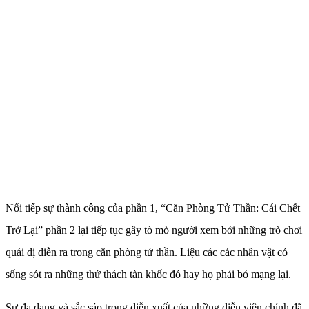
Nối tiếp sự thành công của phần 1, “Căn Phòng Tử Thần: Cái Chết
Trở Lại” phần 2 lại tiếp tục gây tò mò người xem bởi những trò chơi
quái dị diễn ra trong căn phòng tử thần. Liệu các các nhân vật có
sống sót ra những thử thách tàn khốc đó hay họ phải bỏ mạng lại.
Sự đa dạng và sắc sảo trong diễn xuất của những diễn viên chính đã