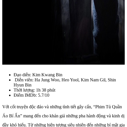
Đạo diễn: Kim Kwang Bin
Diễn viên: Ha Jung Woo, Heo Yool, Kim Nam Gil, Shin
Hyun Bin
Thời lượng: 1h 38 phút
Điểm IMDb: 5.7/10
Với cốt truyện độc đáo và những tình tiết gây cấn, “Phim Tủ Quần
Áo Bí Ẩn” mang đến cho khán giả những pha hành động và kinh dị
đầy khó hiểu. Từ những hiện tượng siêu nhiên đến những bí mật gia