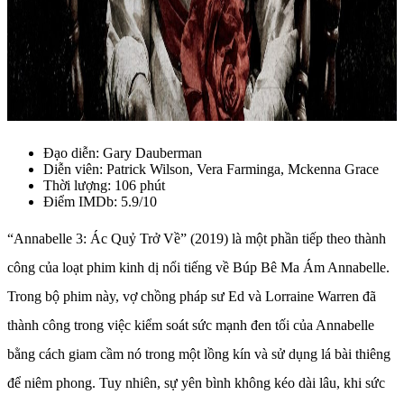
Đạo diễn: Gary Dauberman
Diễn viên: Patrick Wilson, Vera Farminga, Mckenna Grace
Thời lượng: 106 phút
Điểm IMDb: 5.9/10
“Annabelle 3: Ác Quỷ Trở Về” (2019) là một phần tiếp theo thành
công của loạt phim kinh dị nổi tiếng về Búp Bê Ma Ám Annabelle.
Trong bộ phim này, vợ chồng pháp sư Ed và Lorraine Warren đã
thành công trong việc kiểm soát sức mạnh đen tối của Annabelle
bằng cách giam cầm nó trong một lồng kín và sử dụng lá bài thiêng
để niêm phong. Tuy nhiên, sự yên bình không kéo dài lâu, khi sức