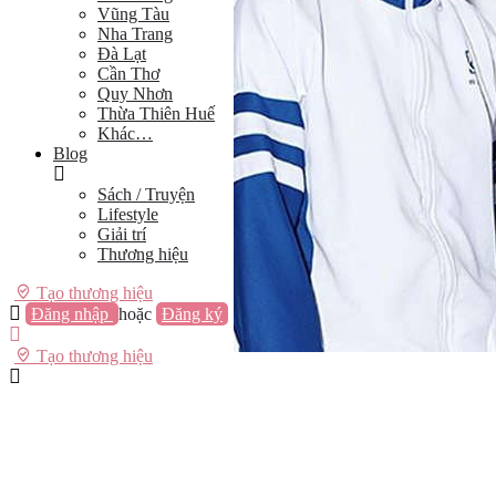
Vũng Tàu
Nha Trang
Đà Lạt
Cần Thơ
Quy Nhơn
Thừa Thiên Huế
Khác…
Blog
Sách / Truyện
Lifestyle
Giải trí
Thương hiệu
Tạo thương hiệu
Đăng nhập
hoặc
Đăng ký
Tạo thương hiệu