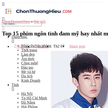
ChonThuongHieu
»
Bài viết
Top 15 phim ngôn tình đam mỹ hay nhất m
Danh mục
Nhà cửa/văn phòng
Th2
07
Share post
Bài viết
Giải trí
Thời trang
Làm đẹp
Ẩm thực
Công nghệ
Đào tạo
Mẹ và bé
Du lịch
Kinh Doanh
Tỉnh
Hà Nội
Tp Hồ Chí Minh
Đà Nẵng
Hải Phòng