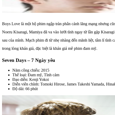
Boys Love là một bộ phim ngập tràn phân cảnh lãng mạng nhưng cũng 
Noeru Kisaragi, Mamiya đã va vào lưới tình ngay từ lần gặp Kisaragi 
sau của mình. Mạch phim đi từ nhẹ nhàng đến mãnh liệt, tâm lí tình
trong lòng khán giả, đặc biệt là khán giả mê phim đam mỹ.
Seven Days – 7 Ngày yêu
Năm công chiếu: 2015
Thể loại: Đam mỹ, Tình cảm
Đạo diễn: Kenji Yokoi
Diễn viên chính: Tomoki Hirose, James Takeshi Yamada, Hinak
Độ dài: 66 phút