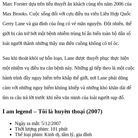
Marc Forster dựa trên tiểu thuyết ăn khách cùng tên năm 2006 của
Max Brooks. Cuộc sống đối với cựu điều tra viên Liên Hợp Quốc
Gerry Lane và gia đình của ông có vẻ mãn nguyện. Đột nhiên, thế
giới bị cản trở bởi một bệnh nhiễm trùng bí ẩn biến toàn bộ dân số
loài người thành những thây ma điên cuồng không có trí óc.
Sau khi thoát khỏi sự hỗn loạn, Lane được thuyết phục thực hiện
một nhiệm vụ điều tra căn bệnh này. Những gì tiếp theo là một cuộc
hành trình đầy nguy hiểm trên khắp thế giới, nơi Lane phải dũng
cảm với những nguy hiểm khủng khiếp và những khó khăn dài để
tìm ra câu trả lời trước khi nền văn minh của loài người sụp đổ.
I am legend – Tôi là huyền thoại (2007)
Ngày ra mắt: 5/12/2007
Thời lượng phim: 101 phút
Thể loại phim: Kinh dị, tâm lý, gia đình