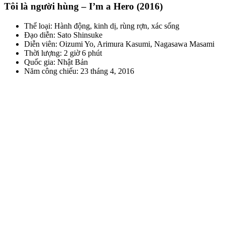
Tôi là người hùng – I’m a Hero (2016)
Thể loại: Hành động, kinh dị, rùng rợn, xác sống
Đạo diễn: Sato Shinsuke
Diễn viên: Oizumi Yo, Arimura Kasumi, Nagasawa Masami
Thời lượng: 2 giờ 6 phút
Quốc gia: Nhật Bản
Năm công chiếu: 23 tháng 4, 2016