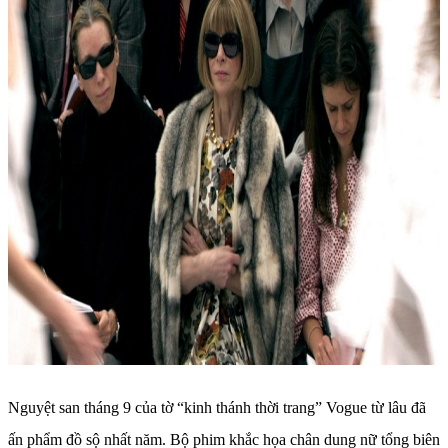
Nguyệt san tháng 9 của tờ “kinh thánh thời trang” Vogue từ lâu đã
ấn phẩm đồ sộ nhất năm. Bộ phim khắc họa chân dung nữ tổng biên