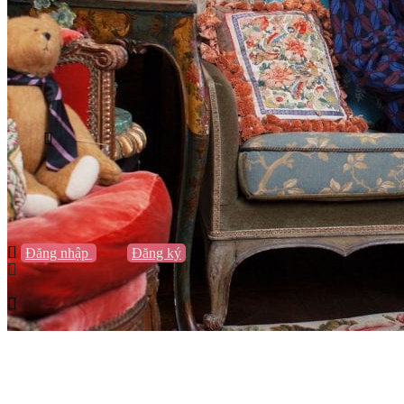
Vũng Tàu
Nha Trang
Đà Lạt
Cần Thơ
Quy Nhơn
Thừa Thiên Huế
Khác…
Blog
Sách / Truyện
Lifestyle
Giải trí
Thương hiệu
Tạo thương hiệu
Đăng nhập
hoặc
Đăng ký
Tạo thương hiệu