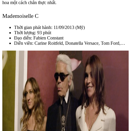
hoa một cách chân thực nhất.
Mademoiselle C
Thời gian phát hành: 11/09/2013 (Mỹ)
Thời lượng: 93 phút
Đạo diễn: Fabien Constant
Diễn viên: Carine Roitfeld, Donatella Versace, Tom Ford,…