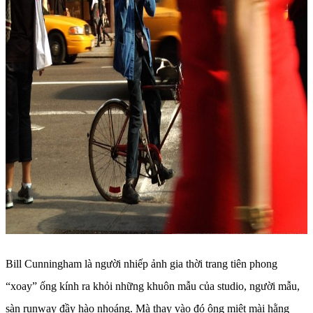
Bill Cunningham là người nhiếp ảnh gia thời trang tiên phong
“xoay” ống kính ra khỏi những khuôn mẫu của studio, người mẫu,
sàn runway đầy hào nhoáng. Mà thay vào đó ông miệt mài hằng