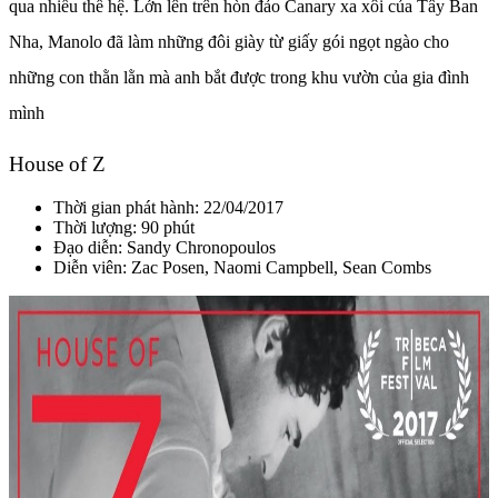
qua nhiều thế hệ. Lớn lên trên hòn đảo Canary xa xôi của Tây Ban
Nha, Manolo đã làm những đôi giày từ giấy gói ngọt ngào cho
những con thằn lằn mà anh bắt được trong khu vườn của gia đình
mình
House of Z
Thời gian phát hành: 22/04/2017
Thời lượng: 90 phút
Đạo diễn:
Sandy Chronopoulos
Diễn viên: Zac Posen, Naomi Campbell, Sean Combs