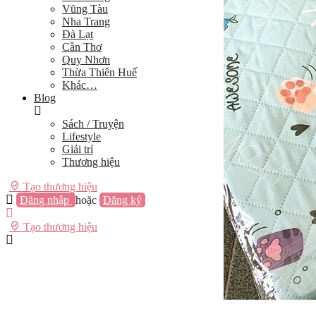
Vũng Tàu
Nha Trang
Đà Lạt
Cần Thơ
Quy Nhơn
Thừa Thiên Huế
Khác…
Blog
Sách / Truyện
Lifestyle
Giải trí
Thương hiệu
Tạo thương hiệu
Đăng nhập
hoặc
Đăng ký
Tạo thương hiệu