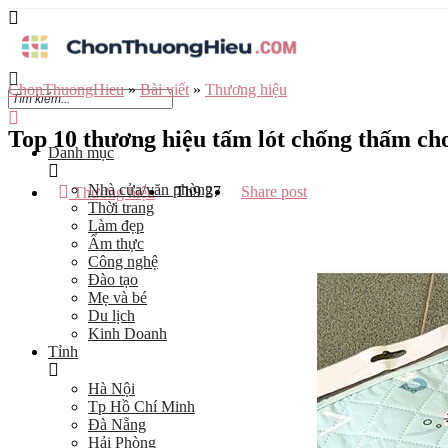
ChonThuongHieu
»
Bài viết
»
Thương hiệu
Top 10 thương hiệu tấm lót chống thấm ch
Danh mục
Nhà cửa/văn phòng
Th9
27
Share post
Thương hiệu
Thời trang
Làm đẹp
Ẩm thực
Công nghệ
Đào tạo
Mẹ và bé
Du lịch
Kinh Doanh
Tỉnh
Hà Nội
Tp Hồ Chí Minh
Đà Nẵng
Hải Phòng