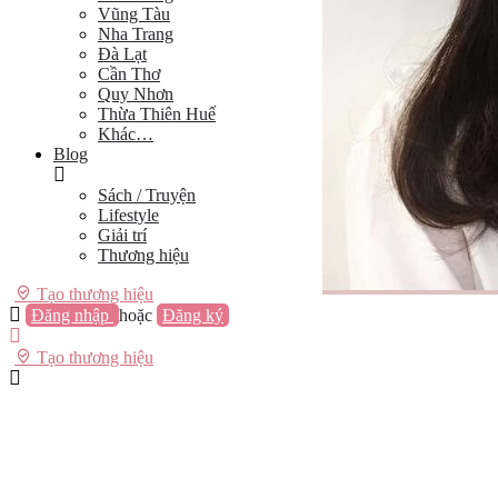
Vũng Tàu
Nha Trang
Đà Lạt
Cần Thơ
Quy Nhơn
Thừa Thiên Huế
Khác…
Blog
Sách / Truyện
Lifestyle
Giải trí
Thương hiệu
Tạo thương hiệu
Đăng nhập
hoặc
Đăng ký
Tạo thương hiệu