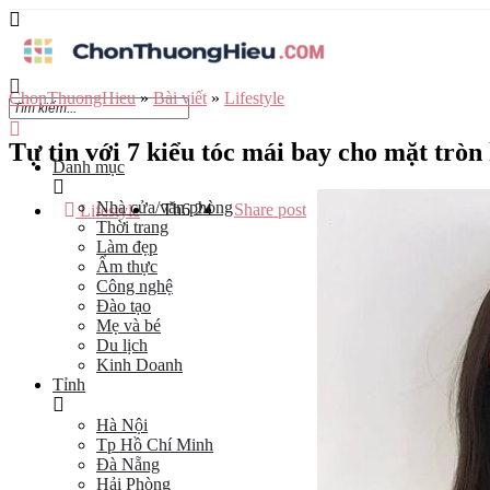
ChonThuongHieu
»
Bài viết
»
Lifestyle
Tự tin với 7 kiểu tóc mái bay cho mặt tròn
Danh mục
Nhà cửa/văn phòng
Th6
24
Share post
Lifestyle
Thời trang
Làm đẹp
Ẩm thực
Công nghệ
Đào tạo
Mẹ và bé
Du lịch
Kinh Doanh
Tỉnh
Hà Nội
Tp Hồ Chí Minh
Đà Nẵng
Hải Phòng