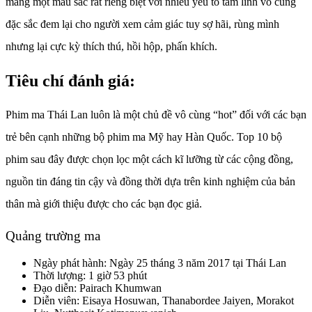
mang một màu sắc rất riêng biệt với nhiều yếu tố tâm linh vô cùng
đặc sắc đem lại cho người xem cảm giác tuy sợ hãi, rùng mình
nhưng lại cực kỳ thích thú, hồi hộp, phấn khích.
Tiêu chí đánh giá:
Phim ma Thái Lan luôn là một chủ đề vô cùng “hot” đối với các bạn
trẻ bên cạnh những bộ phim ma Mỹ hay Hàn Quốc. Top 10 bộ
phim sau đây được chọn lọc một cách kĩ lưỡng từ các cộng đồng,
nguồn tin đáng tin cậy và đồng thời dựa trên kinh nghiệm của bản
thân mà giới thiệu được cho các bạn đọc giả.
Quảng trường ma
Ngày phát hành: Ngày 25 tháng 3 năm 2017 tại Thái Lan
Thời lượng: 1 giờ 53 phút
Đạo diễn: Pairach Khumwan
Diễn viên: Eisaya Hosuwan, Thanabordee Jaiyen, Morakot