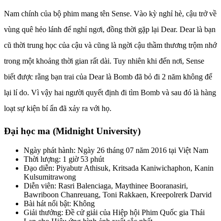
Nam chính của bộ phim mang tên Sense. Vào kỳ nghỉ hè, cậu trở về
vùng quê hẻo lánh để nghỉ ngơi, đồng thời gặp lại Dear. Dear là bạn
cũ thời trung học của cậu và cũng là ngời cậu thầm thương trộm nhớ
trong một khoảng thời gian rất dài. Tuy nhiên khi đến nơi, Sense
biết được rằng bạn trai của Dear là Bomb đã bỏ đi 2 năm không để
lại lí do. Vì vậy hai người quyết định đi tìm Bomb và sau đó là hàng
loạt sự kiện bí ẩn đã xảy ra với họ.
Đại học ma (Midnight University)
Ngày phát hành: Ngày 26 tháng 07 năm 2016 tại Việt Nam
Thời lượng: 1 giờ 53 phút
Đạo diễn: Piyabutr Athisuk, Kritsada Kaniwichaphon, Kanin
Kulsumitrawong
Diễn viên: Rasri Balenciaga, Maythinee Booranasiri,
Bawriboon Chanreuang, Toni Rakkaen, Kreepolrerk Darvid
Bài hát nổi bật: Không
Giải thưởng: Đề cử giải của Hiệp hội Phim Quốc gia Thái