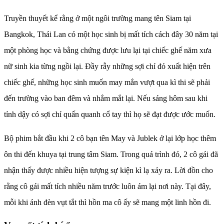
Truyền thuyết kể rằng ở một ngôi trường mang tên Siam tại
Bangkok, Thái Lan có một học sinh bị mất tích cách đây 30 năm tại
một phòng học và bằng chứng được lưu lại tại chiếc ghế năm xưa
nữ sinh kia từng ngồi lại. Đầy rẫy những sợi chỉ đỏ xuất hiện trên
chiếc ghế, những học sinh muốn may mắn vượt qua kì thi sẽ phải
đến trường vào ban đêm và nhắm mắt lại. Nếu sáng hôm sau khi
tỉnh dậy có sợi chỉ quấn quanh cổ tay thì họ sẽ đạt được ước muốn.
Bộ phim bắt đầu khi 2 cô bạn tên May và Jublek ở lại lớp học thêm
ôn thi đến khuya tại trung tâm Siam. Trong quá trình đó, 2 cô gái đã
nhận thấy được nhiều hiện tượng sự kiện kì lạ xảy ra. Lời đồn cho
rằng cô gái mất tích nhiều năm trước luôn ám lại nơi này. Tại đây,
mỗi khi ánh đèn vụt tắt thì hồn ma cô ấy sẽ mang một linh hồn đi.