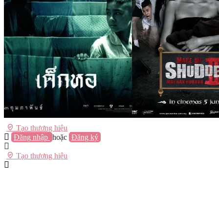
Vũng Tàu
Nha Trang
Đà Lạt
Cần Thơ
Quy Nhơn
Thừa Thiên Huế
Khác…
Blog
Sách / Truyện
Lifestyle
Giải trí
Thương hiệu
Tạo thương hiệu
Đăng nhập
hoặc
Đăng ký
Tạo thương hiệu