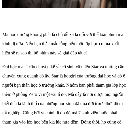
Ma học đường không phải là chủ đề xa lạ đối với thể loại phim ma
kinh dị nữa. Nếu bạn thắc mắc rằng nếu một lớp học có ma xuất
hiện sẽ ra sao thì bộ phim này sẽ giải đáp tất cả.
Đại học ma là câu chuyện kể về cô sinh viên tên Star và những câu
chuyện xung quanh cô ấy. Star là hotgirl của trường đại học và có 6
người bạn thân học ở trường khác. Nhóm bạn phải tham gia lớp học
thêm ở phòng Zero vì một vài lí do. Mà đây là nơi được mọi người
biết đến là lãnh thổ của những học sinh đã qua đời trước thời điểm
tốt nghiệp. Cũng bởi vì chính lí do đó mà 7 sinh viên buộc phải
tham gia vào lớp học bên kia lúc nửa đêm. Đồng thời, họ cũng cố