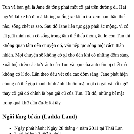
Tun và bạn gái là Jane đã tông phải một cô gái trên đường đi. Hai
người lái xe bỏ đi mà không xuống xe kiểm tra xem nạn thân thế
nào, sống chết ra sao. Sau đó Jane liên tục gặp phải ác mộng, vì có
tật giật mình nên cô sống trong tâm thế thấp thỏm, âu lo còn Tun thì
không quan tâm đến chuyện đó, vẫn tiếp tục sống một cách thản
nhiên. Mọi chuyện sẽ không có gì cho đến khi có những đốm sáng
xuất hiện trên các bức ảnh của Tun và bạn của anh dần bị chết mà
không có lí do. Lần theo dấu vết của các đốm sáng, Jane phát hiện
chúng có thể gộp thành hình ảnh khuôn mặt một cô gái và bất ngờ
thay cô gái đó chính là bạn gái cũ của Tun. Từ đó, những bí mật
trong quá khứ dần được lột tẩy.
Ngôi làng bí ẩn (Ladda Land)
Ngày phát hành: Ngày 28 tháng 4 năm 2011 tại Thái Lan
Thời lượng: 2 giờ 5 phút