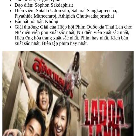
Đạo diễn: Sophon Sakdaphisit
Diễn viên: Sutatta Udomsilp, Saharat Sangkapreecha,
Piyathida Mitrteeraroj, Athipich Chutiwatkajornchai
Bài hát nổi bật: Không
Giải thưởng: Giải của Hiệp hội Phim Quốc gia Thái Lan cho:
Nữ diễn viên phụ xuất sắc nhất, Nữ diễn viên xuất sắc nhất,
Hiệu ứng hóa trang xuất sắc nhất, Phim hay nhất, Kịch bản
xuất sắc nhất, Biên tập phim hay nhất.