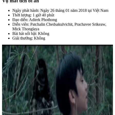
Vụ mất tích bí ẩn
Ngày phát hành: Ngày 26 tháng 01 năm 2018 tại Việt Nam
Thời lượng: 1 giờ 40 phút
Đạo diễn: Adirek Phothong
Diễn viên: Patchalin Chedsakulvichit, Prachavee Srikeaw,
Mick Thonglaya
Bài hát nổi bật: Không
Giải thưởng: Không