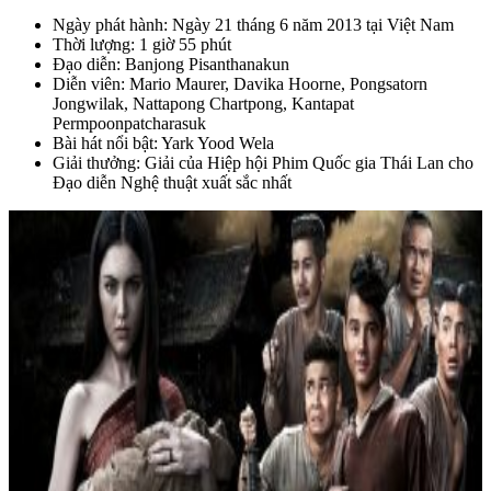
Ngày phát hành: Ngày 21 tháng 6 năm 2013 tại Việt Nam
Thời lượng: 1 giờ 55 phút
Đạo diễn: Banjong Pisanthanakun
Diễn viên: Mario Maurer, Davika Hoorne, Pongsatorn
Jongwilak, Nattapong Chartpong, Kantapat
Permpoonpatcharasuk
Bài hát nổi bật: Yark Yood Wela
Giải thưởng: Giải của Hiệp hội Phim Quốc gia Thái Lan cho
Đạo diễn Nghệ thuật xuất sắc nhất