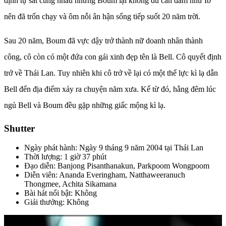
định tự sát cùng nhau nhưng Boum lại không đủ can đảm như Ib
nên đã trốn chạy và ôm nỗi ân hận sống tiếp suốt 20 năm trời.
Sau 20 năm, Boum đã vực dậy trở thành nữ doanh nhân thành
công, cô còn có một đứa con gái xinh đẹp tên là Bell. Cô quyết định
trở về Thái Lan. Tuy nhiên khi cô trở về lại có một thế lực kì lạ dẫn
Bell đến địa điểm xảy ra chuyện năm xưa. Kể từ đó, hằng đêm lúc
ngủ Bell và Boum đều gặp những giấc mộng kì lạ.
Shutter
Ngày phát hành: Ngày 9 tháng 9 năm 2004 tại Thái Lan
Thời lượng: 1 giờ 37 phút
Đạo diễn: Banjong Pisanthanakun, Parkpoom Wongpoom
Diễn viên: Ananda Everingham, Natthaweeranuch
Thongmee, Achita Sikamana
Bài hát nổi bật: Không
Giải thưởng: Không