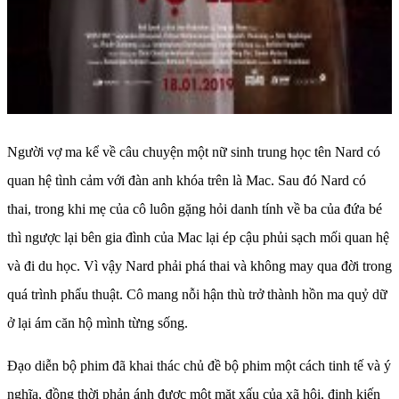
Người vợ ma kể về câu chuyện một nữ sinh trung học tên Nard có
quan hệ tình cảm với đàn anh khóa trên là Mac. Sau đó Nard có
thai, trong khi mẹ của cô luôn gặng hỏi danh tính về ba của đứa bé
thì ngược lại bên gia đình của Mac lại ép cậu phủi sạch mối quan hệ
và đi du học. Vì vậy Nard phải phá thai và không may qua đời trong
quá trình phẩu thuật. Cô mang nỗi hận thù trở thành hồn ma quỷ dữ
ở lại ám căn hộ mình từng sống.
Đạo diễn bộ phim đã khai thác chủ đề bộ phim một cách tinh tế và ý
nghĩa, đồng thời phản ánh được một mặt xấu của xã hội, định kiến