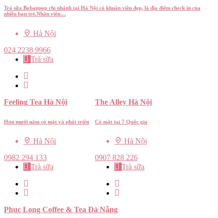
Trà sữa Bobappop chi nhánh tại Hà Nội có khuân viên đẹp, là địa điểm check in của
nhiều bạn trẻ.Nhân viên…
Hà Nội
024 2238 9966
Trà sữa
Feeling Tea Hà Nội
The Alley Hà Nội
Hơn mười năm có mặt và phát triển
Có mặt tại 7 Quốc gia
Hà Nội
Hà Nội
0982 294 133
0907 828 226
Trà sữa
Trà sữa
Phuc Long Coffee & Tea Đà Nẵng