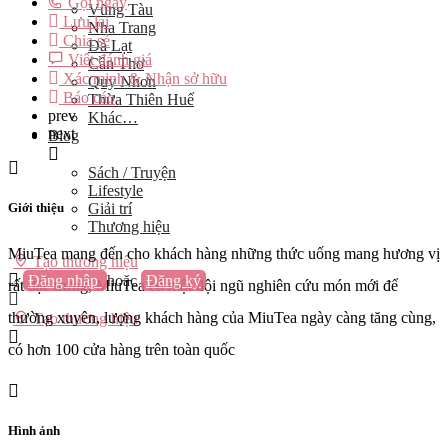
Gọi ngay
Vũng Tàu
Lưu lại
Nha Trang
Chia sẻ
Đà Lạt
Viết đánh giá
Cần Thơ
Xác minh & Nhận sở hữu
Quy Nhơn
Báo cáo
Thừa Thiên Huế
prev
Khác…
next
Blog
Sách / Truyện
Lifestyle
Giới thiệu
Giải trí
Thương hiệu
MiuTea mang đến cho khách hàng những thức uống mang hương vị
Tạo thương hiệu
Đăng nhập
hoặc
Đăng ký
rất đặc trưng, MiuTea có một đội ngũ nghiên cứu món mới để
thường xuyên, lượng khách hàng của MiuTea ngày càng tăng cùng,
Tạo thương hiệu
có hơn 100 cửa hàng trên toàn quốc
Hình ảnh