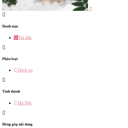
Danh mục
Trà sữa
Phân loại
Dịch vụ
Tỉnh thành
Hà Nội
Đóng góp nội dung