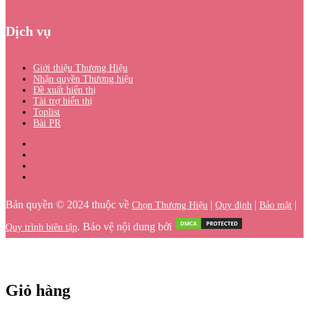
Dịch vụ
Giới thiệu Thương Hiệu
Nhận quyền Thương hiệu
Đề xuất hiển thị
Tài trợ hiển thị
Toplist
Bài PR
Bản quyền © 2024 thuộc về
|
|
|
Chọn Thương Hiệu
Quy định
Bảo mật
. Bảo vệ nội dung bởi
Quy trình biên tập
Giỏ hàng