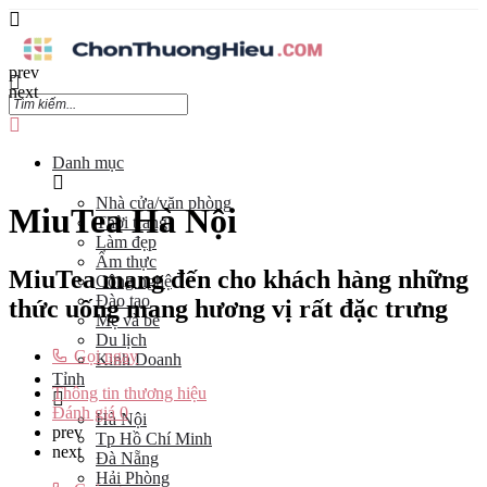
prev
next
Danh mục
Nhà cửa/văn phòng
MiuTea Hà Nội
Thời trang
Làm đẹp
Ẩm thực
MiuTea mang đến cho khách hàng những
Công nghệ
Đào tạo
thức uống mang hương vị rất đặc trưng
Mẹ và bé
Du lịch
Gọi ngay
Kinh Doanh
Tỉnh
Thông tin thương hiệu
Đánh giá
0
Hà Nội
prev
Tp Hồ Chí Minh
next
Đà Nẵng
Hải Phòng