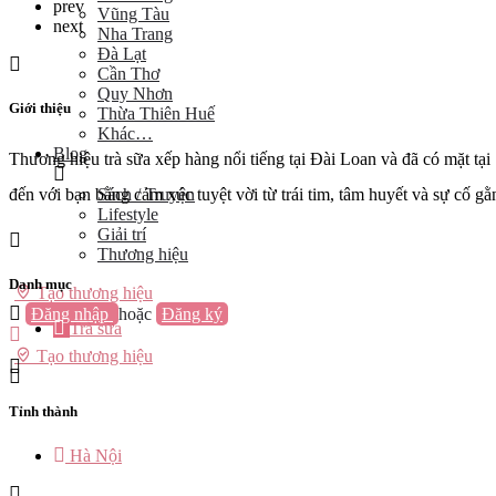
prev
Vũng Tàu
next
Nha Trang
Đà Lạt
Cần Thơ
Quy Nhơn
Giới thiệu
Thừa Thiên Huế
Khác…
Blog
Thương hiệu trà sữa xếp hàng nổi tiếng tại Đài Loan và đã có mặt tại
Sách / Truyện
đến với bạn bằng cảm xúc tuyệt vời từ trái tim, tâm huyết và sự cố
Lifestyle
Giải trí
Thương hiệu
Danh mục
Tạo thương hiệu
Đăng nhập
hoặc
Đăng ký
Trà sữa
Tạo thương hiệu
Tỉnh thành
Hà Nội