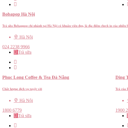
Bobapop Hà Nội
Trà sữa Bobappop chi nhánh tại Hà Nội có khuân viên đẹp, là địa điểm check in của nhiều
Hà Nội
024 2238 9966
Trà sữa
Phuc Long Coffee & Tea Đà Nẵng
Ding 
Chất lượng dịch vụ tuyệt vời
Trà của 
Hà Nội
1800 6779
1900 
Trà sữa