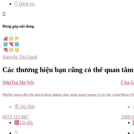
Dịch vụ
Đóng góp nội dung
Nguyễn Thị Oanh
Các thương hiệu bạn cũng có thể quan tâm
MiuTea Hà Nội
Cha G
MiuTea mang đến cho khách hàng những thức uống mang hương vị rất đặc trưng
Menu Ch
Hà Nội
0973 115 887
1900 
Trà sữa