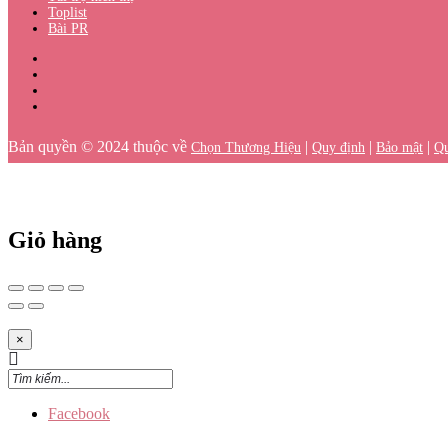
Toplist
Bài PR
Bản quyền © 2024 thuộc về
|
|
|
Chọn Thương Hiệu
Quy định
Bảo mật
Qu
Giỏ hàng
×
Facebook