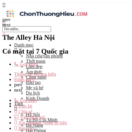
prev
next
The Alley Hà Nội
Danh mục
Có mặt tại 7 Quốc gia
Nhà cửa/văn phòng
Thời trang
Gọi ngay
Làm đẹp
Ẩm thực
Thông tin thương hiệu
Công nghệ
Đánh giá
0
Đào tạo
prev
Mẹ và bé
next
Du lịch
Kinh Doanh
Gọi ngay
Tỉnh
Lưu lại
Chia sẻ
Hà Nội
Viết đánh giá
Tp Hồ Chí Minh
Xác minh & Nhận sở hữu
Đà Nẵng
Báo cáo
Hải Phòng