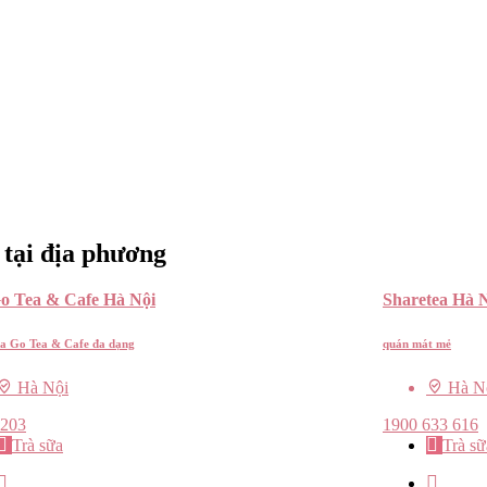
 tại địa phương
o Tea & Cafe Hà Nội
Sharetea Hà 
a Go Tea & Cafe đa dạng
quán mát mẻ
Hà Nội
Hà N
0203
1900 633 616
Trà sữa
Trà sữ