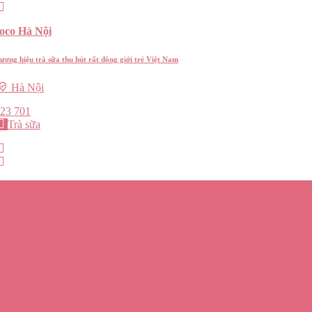
oco Hà Nội
hương hiệu trà sữa thu hút rất đông giới trẻ Việt Nam
Hà Nội
23 701
Trà sữa