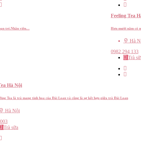
Feeling Tea H
 bạn trẻ.Nhân viên…
Hơn mười năm có mặ
Hà N
0982 294 133
Trà sữ
Tea Hà Nội
Ding Tea là trà mang tinh hoa của Đài Loan và cũng là sự kết hợp giữa trà Đài Loan
Hà Nội
2003
Trà sữa