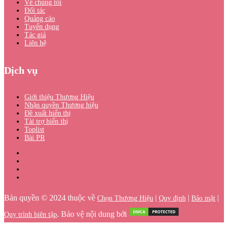
Về chúng tôi
Đối tác
Quảng cáo
Tuyển dụng
Tác giả
Liên hệ
Dịch vụ
Giới thiệu Thương Hiệu
Nhận quyền Thương hiệu
Đề xuất hiển thị
Tài trợ hiển thị
Toplist
Bài PR
Bản quyền © 2024 thuộc về
|
|
|
Chọn Thương Hiệu
Quy định
Bảo mật
. Bảo vệ nội dung bởi
Quy trình biên tập