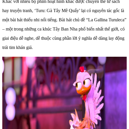
Khác với nhiều bộ phim hoạt hình khác được chuyển thể từ sách
hay truyện tranh, ‘Turu: Gà Tây Mê Quẩy’ lại có nguyên tác gốc là
một bài hát thiếu nhi nổi tiếng. Bài hát chủ đề “La Gallina Turuleca”
– một trong những ca khúc Tây Ban Nha phổ biến nhất thế giới, có
giai điệu dễ nghe, dễ thuộc cùng phần lời ý nghĩa dễ dàng lay động
trái tim khán giả.