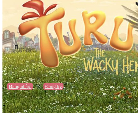
Vũng Tàu
Nha Trang
Đà Lạt
Cần Thơ
Quy Nhơn
Thừa Thiên Huế
Khác…
Blog
Sách / Truyện
Lifestyle
Giải trí
Thương hiệu
Tạo thương hiệu
Đăng nhập
hoặc
Đăng ký
Tạo thương hiệu