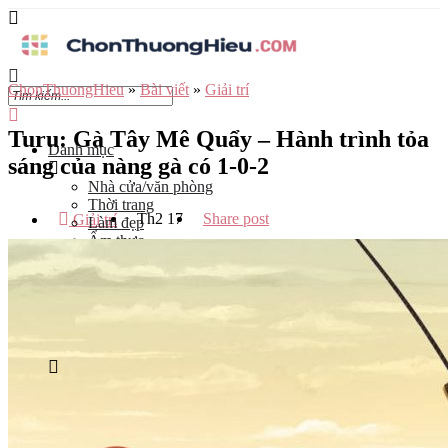
ChonThuongHieu
»
Bài viết
»
Giải trí
Turu: Gà Tây Mê Quẩy – Hành trình tỏa
Danh mục
sáng của nàng gà có 1-0-2
Nhà cửa/văn phòng
Thời trang
Th2
17
Share post
Giải trí
Làm đẹp
Ẩm thực
Công nghệ
Đào tạo
Mẹ và bé
Du lịch
Kinh Doanh
Tỉnh
Hà Nội
Tp Hồ Chí Minh
Đà Nẵng
Hải Phòng