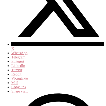
X
WhatsApp
Telegram
Pinterest
LinkedIn
Tumblr
Reddit
VKontakte
Mail
Copy link
Share via...