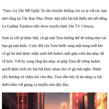
‘Turu: Gà Tây Mê Quẩy’ là câu chuyện không còn xa lạ với các bạn
nhỏ sống tại Tây Ban Nha. Được dựa trên bài hát thiếu nhi nổi tiếng
La Gallina Turuleca trên show truyền hình The TV Clowns.
Sinh ra với sự khác biệt, cô gà mái Turu không thể đẻ trứng như các
bạn gà mái khác. Cuộc đời của Turu bước sang một trang mới khi
cô gà bé nhỏ được nhận nuôi bởi Isabel, một giáo viên âm nhạc đã
về hưu. Với hy vọng rằng âm nhạc sẽ giúp Turu đẻ trứng Isabel
quyết định chơi các bài hát khác nhau cho cô gà mái nghe. Được
yêu thương và chăm sóc chu đáo, Turu dần bộc lộ tài năng ca hát
thiên bẩm với giọng ca truyền cảm độc đáo.