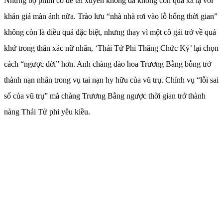
Những bộ phim có đề tài xuyên không đã không còn quá xa lạ với
khán giả màn ảnh nữa. Trào lưu “nhà nhà rơi vào lỗ hổng thời gian”
không còn là điều quá đặc biệt, nhưng thay vì một cô gái trở về quá
khứ trong thân xác nữ nhân, ‘Thái Tử Phi Thăng Chức Ký’ lại chọn
cách “ngược đời” hơn. Anh chàng đào hoa Trương Bằng bỗng trở
thành nạn nhân trong vụ tai nạn hy hữu của vũ trụ. Chính vụ “lỗi sai
số của vũ trụ” mà chàng Trương Bằng ngược thời gian trở thành
nàng Thái Tử phi yêu kiều.