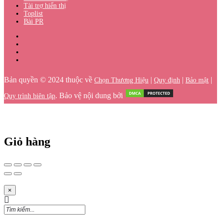
Tài trợ hiển thị
Toplist
Bài PR
Bản quyền © 2024 thuộc về
|
|
|
Chọn Thương Hiệu
Quy định
Bảo mật
. Bảo vệ nội dung bởi
Quy trình biên tập
Giỏ hàng
×