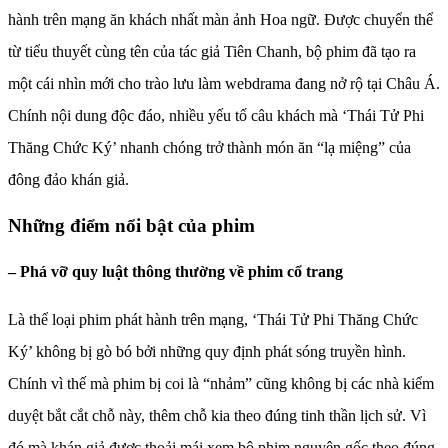
hành trên mạng ăn khách nhất màn ảnh Hoa ngữ. Được chuyển thể
từ tiểu thuyết cùng tên của tác giả Tiên Chanh, bộ phim đã tạo ra
một cái nhìn mới cho trào lưu làm webdrama đang nở rộ tại Châu Á.
Chính nội dung độc đáo, nhiều yếu tố câu khách mà ‘Thái Tử Phi
Thăng Chức Ký’ nhanh chóng trở thành món ăn “lạ miệng” của
đông đảo khán giả.
Những điểm nổi bật của phim
– Phá vỡ quy luật thông thường về phim cổ trang
Là thể loại phim phát hành trên mạng, ‘Thái Tử Phi Thăng Chức
Ký’ không bị gò bó bởi những quy định phát sóng truyền hình.
Chính vì thế mà phim bị coi là “nhảm” cũng không bị các nhà kiểm
duyệt bắt cắt chỗ này, thêm chỗ kia theo đúng tinh thần lịch sử. Vì
đó mà khán giả được thoải mái xem bộ phim nguyên gốc theo đúng