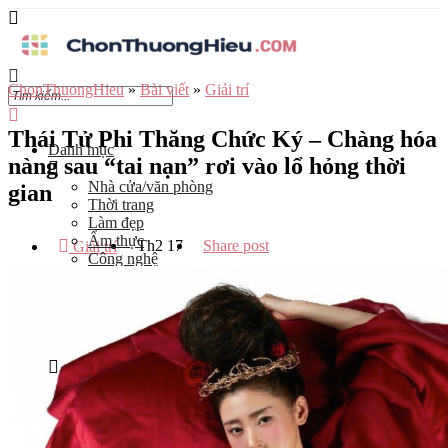
ChonThuongHieu
»
Bài viết
»
Giải trí
Thái Tử Phi Thăng Chức Ký – Chàng hóa
Danh mục
nàng sau “tai nạn” rơi vào lổ hỏng thời
Nhà cửa/văn phòng
gian
Thời trang
Làm đẹp
Ẩm thực
Th2
17
Share post
Giải trí
Công nghệ
Đào tạo
Mẹ và bé
Du lịch
Kinh Doanh
Tỉnh
Hà Nội
Tp Hồ Chí Minh
Đà Nẵng
Hải Phòng