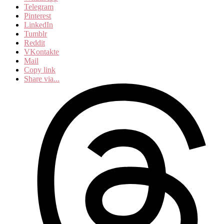
Telegram
Pinterest
LinkedIn
Tumblr
Reddit
VKontakte
Mail
Copy link
Share via...