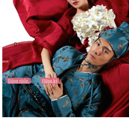
Vũng Tàu
Nha Trang
Đà Lạt
Cần Thơ
Quy Nhơn
Thừa Thiên Huế
Khác…
Blog
Sách / Truyện
Lifestyle
Giải trí
Thương hiệu
Tạo thương hiệu
Đăng nhập
hoặc
Đăng ký
Tạo thương hiệu