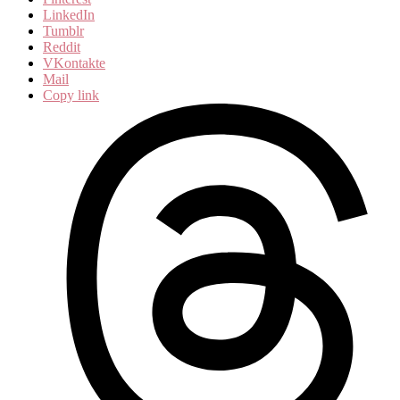
LinkedIn
Tumblr
Reddit
VKontakte
Mail
Copy link