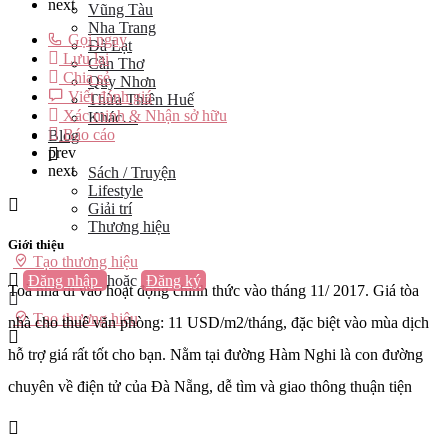
next
Vũng Tàu
Nha Trang
Gọi ngay
Đà Lạt
Lưu lại
Cần Thơ
Chia sẻ
Quy Nhơn
Viết đánh giá
Thừa Thiên Huế
Xác minh & Nhận sở hữu
Khác…
Báo cáo
Blog
prev
next
Sách / Truyện
Lifestyle
Giải trí
Thương hiệu
Giới thiệu
Tạo thương hiệu
Đăng nhập
hoặc
Đăng ký
Toà nhà đi vào hoạt động chính thức vào tháng 11/ 2017. Giá tòa
Tạo thương hiệu
nhà cho thuê văn phòng: 11 USD/m2/tháng, đặc biệt vào mùa dịch
hỗ trợ giá rất tốt cho bạn. Nằm tại đường Hàm Nghi là con đường
chuyên về điện tử của Đà Nẵng, dễ tìm và giao thông thuận tiện