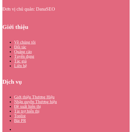
Đơn vị chủ quản: DanaSEO
Giới thiệu
Về chúng tôi
Đối tác
Quảng cáo
Tuyển dụng
Tác giả
Liên hệ
Dịch vụ
Giới thiệu Thương Hiệu
Nhận quyền Thương hiệu
Đề xuất hiển thị
Tài trợ hiển thị
Toplist
Bài PR