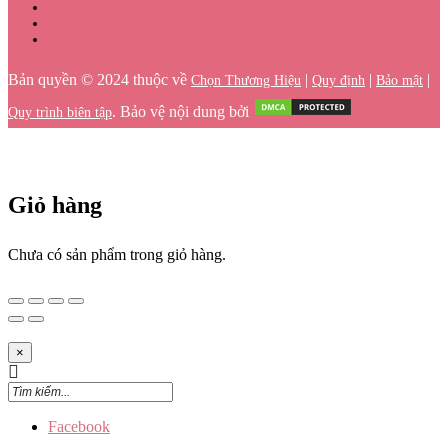
Bản quyền © 2024 thuộc về
|
|
|
Chọn Thương Hiệu
Quy định
Bảo mật
. Bảo vệ nội dung bởi
Quy trình biên tập
Giỏ hàng
Chưa có sản phẩm trong giỏ hàng.
×
Facebook