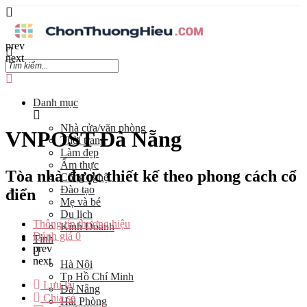
prev
next
Danh mục
Nhà cửa/văn phòng
VNPOST Đà Nẵng
Thời trang
Làm đẹp
Ẩm thực
Tòa nhà được thiết kế theo phong cách cổ
Công nghệ
Đào tạo
điển
Mẹ và bé
Du lịch
Thông tin thương hiệu
Kinh Doanh
Đánh giá
0
Tỉnh
prev
next
Hà Nội
Tp Hồ Chí Minh
Lưu lại
Đà Nẵng
Chia sẻ
Hải Phòng