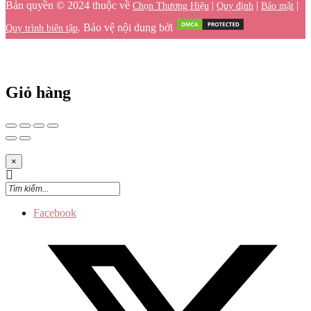
Bản quyền © 2024 thuộc về
|
|
|
Chọn Thương Hiệu
Quy định
Bảo mật
. Bảo vệ nội dung bởi
Quy trình biên tập
Giỏ hàng
×
Facebook