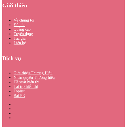
Giới thiệu
Về chúng tôi
Đối tác
Quảng cáo
Tuyển dụng
Tác giả
Liên hệ
Dịch vụ
Giới thiệu Thương Hiệu
Nhận quyền Thương hiệu
Đề xuất hiển thị
Tài trợ hiển thị
Toplist
Bài PR