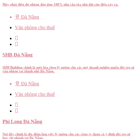
Máy phát điện dự phòng đáp ứng 100% nhu cầu tòa nhà khi cúp điện xảy ra.
Đà Nẵng
Văn phòng cho thuê
SHB Đà Nẵng
SHB Building chính là một lựa chọn lý tưởng cho các quý doanh nghiệp muốn đặt trụ sở
văn phòng tại thành phố Đà Nẵng.
Đà Nẵng
Văn phòng cho thuê
Phi Long Đà Nẵng
Nơi đây chính là địa điểm làm việc lý tưởng cho các công ty đang có ý định đặt trụ sở
hay chi nhánh tại Đà Nẵng.