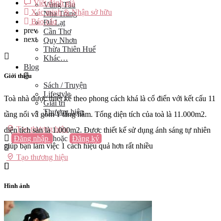
Viết đánh giá
Vũng Tàu
Xác minh & Nhận sở hữu
Nha Trang
Báo cáo
Đà Lạt
prev
Cần Thơ
next
Quy Nhơn
Thừa Thiên Huế
Khác…
Blog
Giới thiệu
Sách / Truyện
Lifestyle
Toà nhà được thiết kế theo phong cách khá là cổ điển với kết cấu 11
Giải trí
Thương hiệu
tầng nổi và gồm 1 tầng hầm. Tổng diện tích của toà là 11.000m2.
Tạo thương hiệu
diện tích sàn là 1.000m2. Được thiết kế sử dụng ánh sáng tự nhiên
Đăng nhập
hoặc
Đăng ký
giúp bạn làm việc 1 cách hiệu quả hơn rất nhiều
Tạo thương hiệu
Hình ảnh