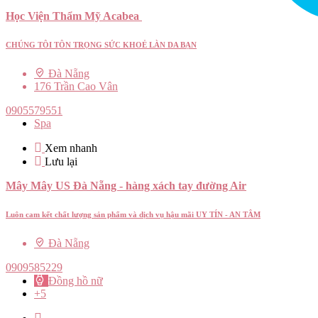
Học Viện Thẩm Mỹ Acabea
CHÚNG TÔI TÔN TRỌNG SỨC KHOẺ LÀN DA BẠN
Đà Nẵng
176 Trần Cao Vân
0905579551
Spa
Xem nhanh
Lưu lại
Mây Mây US Đà Nẵng - hàng xách tay đường Air
Luôn cam kết chất lượng sản phẩm và dịch vụ hậu mãi UY TÍN - AN TÂM
Đà Nẵng
0909585229
Đồng hồ nữ
+5