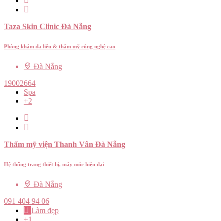
Taza Skin Clinic Đà Nẵng
Phòng khám da liễu & thẩm mỹ công nghệ cao
Đà Nẵng
19002664
Spa
+2
Thẩm mỹ viện Thanh Vân Đà Nẵng
Hệ thống trang thiết bị, máy móc hiện đại
Đà Nẵng
091 404 94 06
Làm đẹp
+1