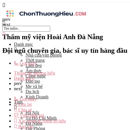
prev
next
Thẩm mỹ viện Hoài Anh Đà Nẵng
Danh mục
Đội ngũ chuyên gia, bác sĩ uy tín hàng đầu
Nhà cửa/văn phòng
Thời trang
Gọi ngay
Làm đẹp
Ẩm thực
Thông tin thương hiệu
Công nghệ
Đánh giá
0
Đào tạo
prev
Mẹ và bé
next
Du lịch
Kinh Doanh
Gọi ngay
Tỉnh
Lưu lại
Chia sẻ
Hà Nội
Viết đánh giá
Tp Hồ Chí Minh
Xác minh & Nhận sở hữu
Đà Nẵng
Báo cáo
Hải Phòng