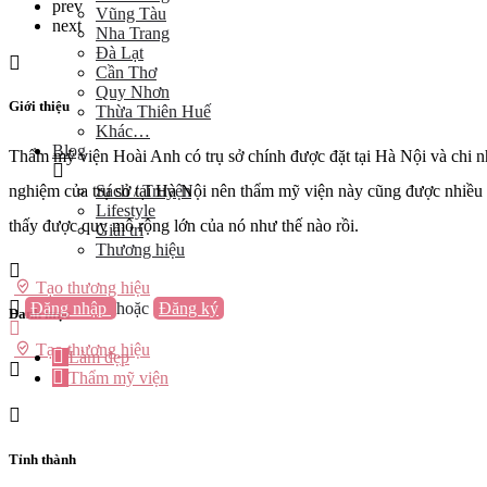
prev
Vũng Tàu
next
Nha Trang
Đà Lạt
Cần Thơ
Quy Nhơn
Giới thiệu
Thừa Thiên Huế
Khác…
Blog
Thẩm mỹ viện Hoài Anh có trụ sở chính được đặt tại Hà Nội và chi 
Sách / Truyện
nghiệm của trụ sở tại Hà Nội nên thẩm mỹ viện này cũng được nhiều c
Lifestyle
thấy được quy mô rộng lớn của nó như thế nào rồi.
Giải trí
Thương hiệu
Tạo thương hiệu
Đăng nhập
hoặc
Đăng ký
Danh mục
Tạo thương hiệu
Làm đẹp
Thẩm mỹ viện
Tỉnh thành