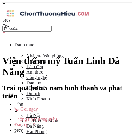
prev
next
Danh mục
Nhà cửa/văn phòng
Viện thẩm mỹ Tuấn Linh Đà
Thời trang
Làm đẹp
Nẵng
Ẩm thực
Công nghệ
Đào tạo
Trải qua hơn 5 năm hình thành và phát
Mẹ và bé
Du lịch
triển
Kinh Doanh
Tỉnh
Gọi ngay
Hà Nội
Thông tin thương hiệu
Tp Hồ Chí Minh
Đánh giá
0
Đà Nẵng
prev
Hải Phòng