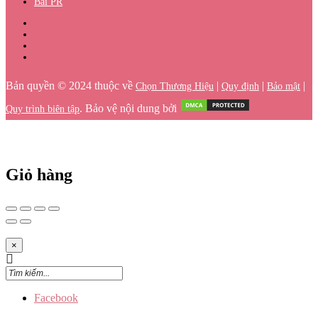
Bài PR
Bản quyền © 2024 thuộc về
|
|
|
Chọn Thương Hiệu
Quy định
Bảo mật
. Bảo vệ nội dung bởi
Quy trình biên tập
Giỏ hàng
×
Facebook