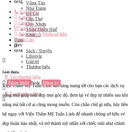
next
Vũng Tàu
Nha Trang
Gọi ngay
Đà Lạt
Lưu lại
Cần Thơ
Chia sẻ
Quy Nhơn
Viết đánh giá
Thừa Thiên Huế
Xác minh & Nhận sở hữu
Khác…
Báo cáo
Blog
prev
next
Sách / Truyện
Lifestyle
Giải trí
Thương hiệu
Giới thiệu
Tạo thương hiệu
Đăng nhập
hoặc
Đăng ký
Viện Thẩm Mỹ Tuấn Linh sẵn sàng mang tới cho bạn các dịch vụ
Tạo thương hiệu
nâng mũi giúp mũi đẹp mọi góc độ, đem lại vẻ đẹp tự nhiên sau khi
nâng mà bất cứ ai cũng mong muốn. Còn chần chừ gì nữa, hãy liên
hệ ngay với Viện Thẩm Mỹ Tuấn Linh để nhanh chóng sở hữu vẻ
đẹp hoàn hảo nhất, và trở thành mỹ nhân với chiếc mũi như chính