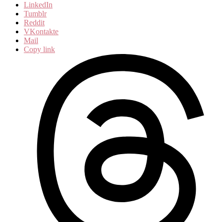
LinkedIn
Tumblr
Reddit
VKontakte
Mail
Copy link