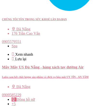
CHÚNG TÔI TÔN TRỌNG SỨC KHOẺ LÀN DA BẠN
Đà Nẵng
176 Trần Cao Vân
0905579551
Spa
Xem nhanh
Lưu lại
Mây Mây US Đà Nẵng - hàng xách tay đường Air
Luôn cam kết chất lượng sản phẩm và dịch vụ hậu mãi UY TÍN - AN TÂM
Đà Nẵng
0909585229
Đồng hồ nữ
+5