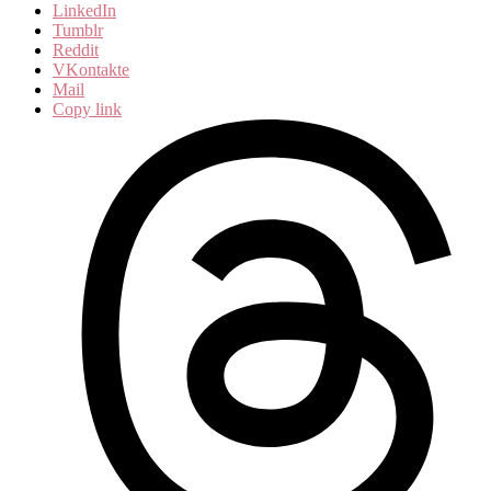
LinkedIn
Tumblr
Reddit
VKontakte
Mail
Copy link