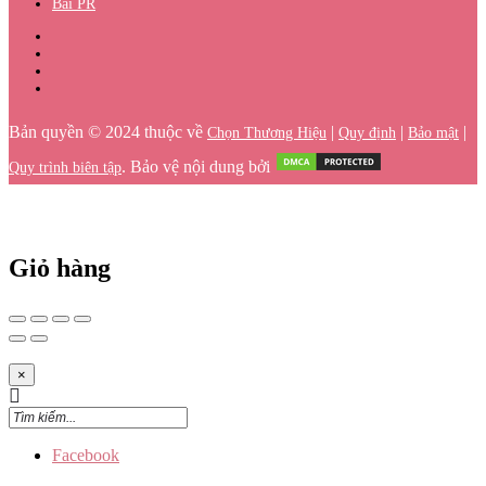
Bài PR
Bản quyền © 2024 thuộc về
|
|
|
Chọn Thương Hiệu
Quy định
Bảo mật
. Bảo vệ nội dung bởi
Quy trình biên tập
Giỏ hàng
×
Facebook