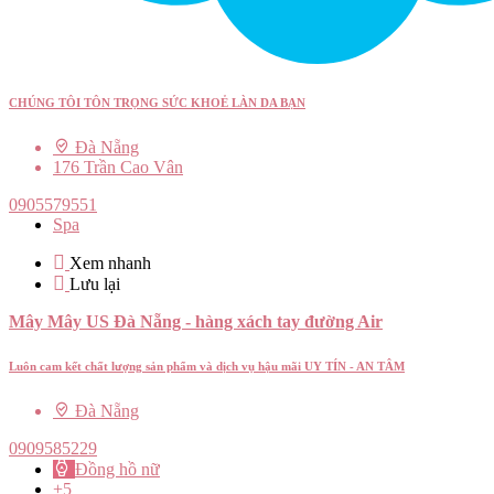
CHÚNG TÔI TÔN TRỌNG SỨC KHOẺ LÀN DA BẠN
Đà Nẵng
176 Trần Cao Vân
0905579551
Spa
Xem nhanh
Lưu lại
Mây Mây US Đà Nẵng - hàng xách tay đường Air
Luôn cam kết chất lượng sản phẩm và dịch vụ hậu mãi UY TÍN - AN TÂM
Đà Nẵng
0909585229
Đồng hồ nữ
+5