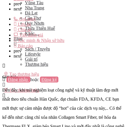
Vũng Tàu
prev
Nha Trang
next
Đà Lạt
Cần Thơ
Gọi ngay
Quy Nhơn
Lưu lại
Thừa Thiên Huế
Chia sẻ
Khác…
Viết đánh giá
Blog
Xác minh & Nhận sở hữu
Báo cáo
Sách / Truyện
prev
Lifestyle
next
Giải trí
Thương hiệu
Tạo thương hiệu
Giới thiệu
Đăng nhập
hoặc
Đăng ký
Đến đây, khi trải nghiệm loạt công nghệ và kỹ thuật làm đẹp mới
Tạo thương hiệu
nhất theo tiêu chuẩn Hàn Quốc, đạt chuẩn FDA, KFDA, CE bạn
mới thực sự cảm nhận được độ “hot” của các dịch vụ này,.. Có thể
kể đến như: căng chỉ xóa nhăn Collagen Smart Fiber, trẻ hóa da
Thermage FLX, giảm béo Smart Lipo và mới đây nhất là công nghệ