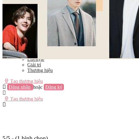
Vũng Tàu
Nha Trang
Đà Lạt
Cần Thơ
Quy Nhơn
Thừa Thiên Huế
Khác…
Blog
Sách / Truyện
Lifestyle
Giải trí
Thương hiệu
Tạo thương hiệu
Đăng nhập
hoặc
Đăng ký
Tạo thương hiệu
5/5 - (1 bình chọn)