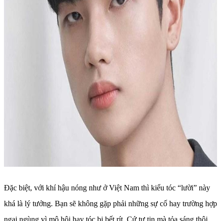
Đặc biệt, với khí hậu nóng như ở Việt Nam thì kiểu tóc “lười” này
khá là lý tưởng. Bạn sẽ không gặp phải những sự cố hay trường hợp
ngại ngùng vì mô hôi hay tóc bị bết rít. Cứ tự tin mà tỏa sáng thôi.