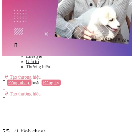
Vũng Tàu
Nha Trang
Đà Lạt
Cần Thơ
Quy Nhơn
Thừa Thiên Huế
Khác…
Blog
Sách / Truyện
Lifestyle
Giải trí
Thương hiệu
Tạo thương hiệu
Đăng nhập
hoặc
Đăng ký
Tạo thương hiệu
5/5 - (1 bình chọn)