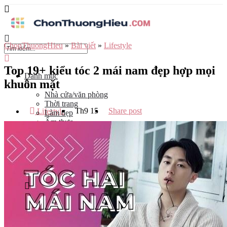
ChonThuongHieu
»
Bài viết
»
Lifestyle
Top 19+ kiểu tóc 2 mái nam đẹp hợp mọi
Danh mục
khuôn mặt
Nhà cửa/văn phòng
Thời trang
Th9
15
Share post
Lifestyle
Làm đẹp
Ẩm thực
Công nghệ
Đào tạo
Mẹ và bé
Du lịch
Kinh Doanh
Tỉnh
Hà Nội
Tp Hồ Chí Minh
Đà Nẵng
Hải Phòng