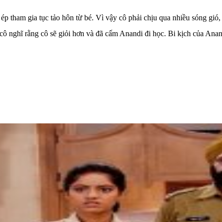
tham gia tục tảo hôn từ bé. Vì vậy cô phải chịu qua nhiều sóng gió, đ
 cô nghĩ rằng cô sẽ giỏi hơn và đã cấm Anandi đi học. Bi kịch của An