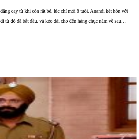
ắng cay từ khi còn rất bé, lúc chỉ mới 8 tuổi. Anandi kết hôn với
andi từ đó đã bắt đầu, và kéo dài cho đến hàng chục năm về sau…