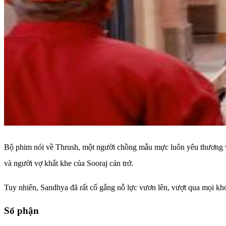
Bộ phim nói về Thrush, một người chồng mẫu mực luôn yêu thương vợ
và người vợ khắt khe của Sooraj cản trở.
Tuy nhiên, Sandhya đã rất cố gắng nỗ lực vươn lên, vượt qua mọi kh
Số phận