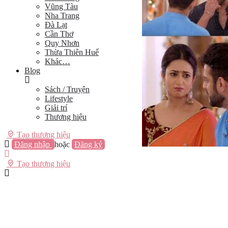
Vũng Tàu
Nha Trang
Đà Lạt
Cần Thơ
Quy Nhơn
Thừa Thiên Huế
Khác…
Blog
Sách / Truyện
Lifestyle
Giải trí
Thương hiệu
Tạo thương hiệu
Đăng nhập
hoặc
Đăng ký
Tạo thương hiệu