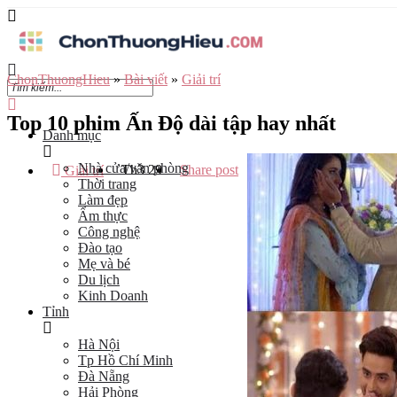
ChonThuongHieu
»
Bài viết
»
Giải trí
Top 10 phim Ấn Độ dài tập hay nhất
Danh mục
Nhà cửa/văn phòng
Th3
29
Share post
Giải trí
Thời trang
Làm đẹp
Ẩm thực
Công nghệ
Đào tạo
Mẹ và bé
Du lịch
Kinh Doanh
Tỉnh
Hà Nội
Tp Hồ Chí Minh
Đà Nẵng
Hải Phòng